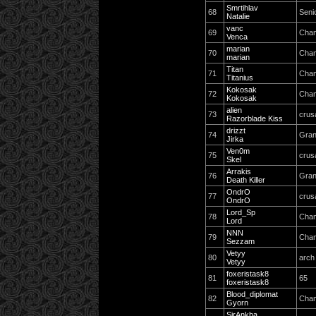
Smrtihlav
68
Seni
Natalie
vanc
69
Cha
Venca
marian
70
Cha
marian
Titan
71
Cha
Titanius
Kokosak
72
Cha
Kokosak
alien
73
crus
Razorblade Kiss
drizzt
74
Gran
Jirka
Ven0m
75
crus
Skel
Arrakis
76
Gran
Death Killer
OndrO
77
crus
OndrO
Lord_Sp
78
Cha
Lord
NNN
79
Cha
Sezzam
Vetyy
80
arch
Vetyy
foxeristask8
81
65
foxeristask8
Blood_diplomat
82
Cha
Gyorn
SirAnkha