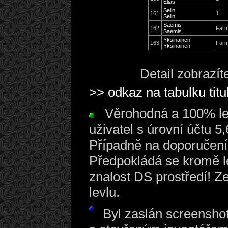
Elias
Selin
161
1
Selin
Saemis
162
Far
Saemis
Yksinainen
163
Far
Yksinainen
Detail zobrazít
>> odkaz na tabulku titu
Věrohodná a 100% leg
uživatel s úrovní účtu 5
Případně na doporučení 
Předpokládá se kromě le
znalost DS prostředí! Ze
levlu.
Byl zaslán screenshot