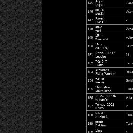
Kujna
145
Čaro
Kujna
bestik
146
Warr
Bestik
Pavel
147
2
DWITE
majo
148
Wiza
yuri
M!_e
149
Vojá
WarLord
M4uL
150
Skir
Sickness
Daniel171717
151
11
Legolas
T0rr3nT
152
čaro
Diana
Krakonos
153
Bitka
Black Woman
vaklur
154
Solid
vaklur
MikroMirec
155
Cura
MikroMirec
REVOLUTiON
156
Vojá
Krystofer
Tomas_2002
157
?
Caleb
w1n0
158
Free
Nezbeda
profik
159
Far
Zaklinac
Elias
160
1