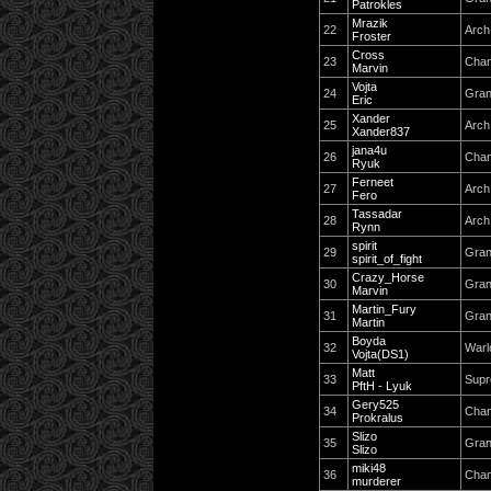
Patrokles
Mrazik
22
Arch
Froster
Cross
23
Cha
Marvin
Vojta
24
Gran
Eric
Xander
25
Arch
Xander837
jana4u
26
Cha
Ryuk
Ferneet
27
Arch
Fero
Tassadar
28
Arch
Rynn
spirit
29
Gran
spirit_of_fight
Crazy_Horse
30
Gran
Marvin
Martin_Fury
31
Gran
Martin
Boyda
32
Warl
Vojta(DS1)
Matt
33
Supr
PftH - Lyuk
Gery525
34
Cha
Prokralus
Slizo
35
Gran
Slizo
miki48
36
Cha
murderer