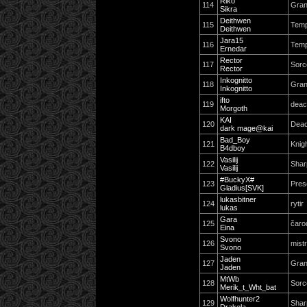
Riko
114
Gran
Sikra
Deithwen
115
Temp
Deithwen
Jara15
116
Temp
Ernedar
Rector
117
Sorc
Rector
Inkognitto
118
Gran
Inkognitto
ifto
119
dea
Morgoth
KAI
120
Dea
dark mage@kai
Bad_Boy
121
Knig
B4dboy
Vasilij
122
Shar
Vasilij
#BuckyX#
123
Pres
Gladius[SVK]
lukasbitner
124
rytir
lukas
Gara
125
čaro
Eina
Svono
126
mist
Svono
Jaden
127
Gran
Jaden
MtWb
128
Sorc
Merik_t_Wht_bat
Wolfhunter2
129
Shar