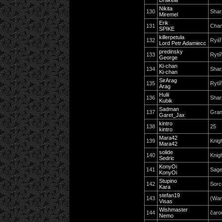
Drakela
Nikita
130
Shar
Miremel
Erik
131
Cha
SPIKE
killerpetula
132
Ryiíř
Lord Petr Adamiecc
predinsky
133
Rytí
George
Ki-chan
134
Shar
Ki-chan
SirArag
135
Rytí
Arag
Hulii
136
Shar
Kubik
Sadman
137
Gra
Garet_Jax
kintro
138
25
kintro
Mara42
139
Knig
Mara42
solide
140
Knig
Sedric
KonyOi
141
Sag
KonyOi
Stupino
142
Sorc
Kara
stefan19
143
(War
Visas
Wishmaster
144
čaro
Nemo