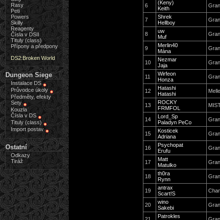
(Keny)
Rasy
6
Gran
Keith
Peti
Powers
Shrek
7
Gran
Skilly
Hellboy
Reagenty
uw
8
Gran
Čísla v DSII
Muf
Tituly (class)
Merlin40
Přípony a předpony
9
Gran
Mána
DS2:Broken World
Nezmar
10
Gran
Jaja
Wirfeon
Dungeon Siege
11
Gran
Honza
Instalace DS
Hatashi
Průvodce úkoly
12
Mell
Hatashi
Předměty, efekty
ROCKY
Sety
13
MIS
FRMFOL
Kouzla
Čísla v DS
Lord_Sp
14
Gran
Tituly (class)
Paladyn PeCo
Import postav
Kosticek
15
Gran
Adriana
Psychopat
Ostatní
16
Gran
Erufu
Odkazy
Matt
Tiráž
17
Gran
Matulko
th0ra
18
Gran
Rynn
antrax
19
Cha
Scart!S
wino
20
Gran
Sakebi
Patrokles
21
Gran