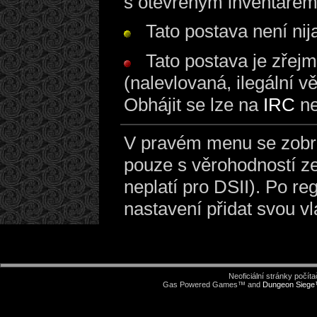
s otevřeným inventáře
Tato postava není nij
Tato postava je zřej
(nalevlovaná, ilegální vě
Obhájit se lze na
IRC
n
V pravém menu se zobraz
pouze s věrohodností z
neplatí pro DSII). Po re
nastavení přidat svou vl
Neoficiální stránky počí
Gas Powered Games™ and
Dungeon Sieg