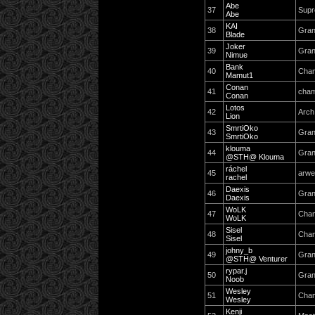
Abe
37
Supr
Abe
KAI
38
Gran
Blade
Joker
39
Gran
Nimue
Bank
40
Cha
Mamut1
Conan
41
cham
Conan
Lotos
42
Arch
Lion
SmrtiOko
43
Gran
SmrtiOko
klouma
44
Gran
@STH@ Klouma
ráchel
45
arw
rachel
Daexis
46
Gran
Daexis
WoLK
47
Cha
WoLK
Sisel
48
Cha
Sisel
johny_b
49
Gran
@STH@ Venturer
rypar.j
50
Gran
Noob
Wesley
51
Cha
Wesley
Kenji