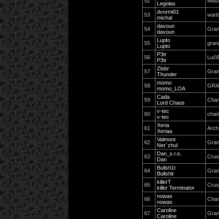
52
Mast
Legolas
dvormi01
53
warl
michal
davoun
54
Gran
davoun
Lupto
55
gran
Lupto
P3tr
56
Luči
P3tr
Zlobr
57
Gran
Thunder
momo
58
GRA
momo_LOA
Cada
59
Cha
Lord Chaos
v-tec
60
cham
v-tec
Xeria
61
Arch
Xeriaa
Valmont
62
Gra
Ner´zhul
Dan_s.r.o.
63
Crus
Dan
Bullsh1t
64
Gran
Bullshit
killerT
65
Crus
killer Terminator
nowas
66
Cha
nowas
Caroline
67
Gran
Caroline