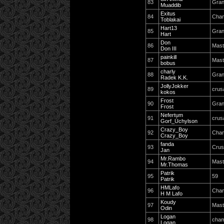
83
Gran
Muaddib
Exitus
84
Cha
Toblakai
Hart13
85
Gran
Hart
Don
86
Mast
Don III
painkill
87
Mast
bobus
charly
88
Gran
Radek K.K.
JollyJokker
89
crus
kokos
Frost
90
Gran
Frost
Nefertum
91
crus
Gorf_Úchylson
Crazy_Boy
92
Cha
Crazy_Boy
fanda
93
Crus
Jan
Mr.Rambo
94
Mast
Mr.Thomas
Patrik
95
59
Patrik
HMLafo
96
Cha
H M Lafo
Koudy
97
Mast
Odin
Logan
98
cham
Logan