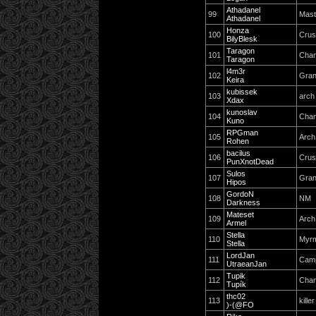
Athadanel
99
Mast
Athadanel
Honza
100
Crus
BilyBlesk
Taragon
101
Cha
Taragon
l4m3r
102
Gran
Keira
kubissek
103
arch
Xdax
kunoslav
104
Cha
Kuno
RPGman
105
Arch
Rohen
bacilus
106
Crus
PunXnotDead
Sulos
107
Gran
Hipos
GordoN
108
NM
Darkness
Mateset
109
Arch
Armel
Stella
110
Myr
Stella
LordJan
111
Camp
UtraeanJan
Tupik
112
Cham
Tupík
thc02
113
killer
)-(@FO