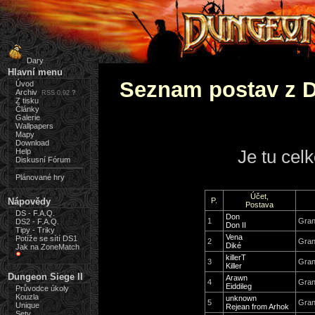
Dary
Hlavní menu
Seznam postav z 
Úvod
Archiv
RSS 0.92
?
Z tisku
Články
Galerie
Wallpapers
Mapy
Download
Je tu cel
Help
Diskusní Fórum
Plánované hry
Účet,
Nápovědy
P.
Postava
DS - F.A.Q.
Don
1
Gran
DS2 - F.A.Q.
Don II
Tipy - Triky
Vena
Potíže se sítí DS1
2
Gran
Diké
Jak na ZoneMatch
killerT
3
Gran
Killer
Dungeon Siege II
Arawn
4
Gran
Eiddileg
Průvodce úkoly
Kouzla
unknown
5
Gran
Unique
Rejean from Arhok
Sety