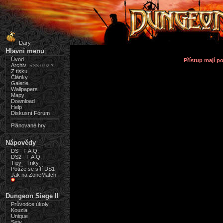
Dary
Hlavní menu
Úvod
Přístup mají 
Archiv
RSS 0.92
?
Z tisku
Články
Galerie
Wallpapers
Mapy
Download
Help
Diskusní Fórum
Plánované hry
Nápovědy
DS - F.A.Q.
DS2 - F.A.Q.
Tipy - Triky
Potíže se sítí DS1
Jak na ZoneMatch
Dungeon Siege II
Průvodce úkoly
Kouzla
Unique
Sety