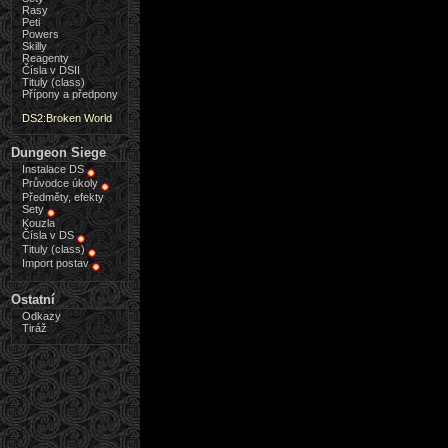
Rasy
Peti
Powers
Skilly
Reagenty
Čísla v DSII
Tituly (class)
Přípony a předpony
DS2:Broken World
Dungeon Siege
Instalace DS
Průvodce úkoly
Předměty, efekty
Sety
Kouzla
Čísla v DS
Tituly (class)
Import postav
Ostatní
Odkazy
Tiráž