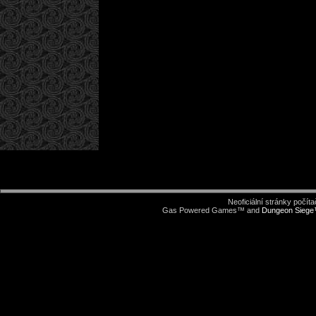
Neoficiální stránky počí
Gas Powered Games™ and
Dungeon Sieg