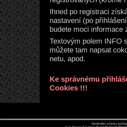
Ihned po registraci zís
nastavení (po přihlášen
budete moci informace z
Textovým polem INFO se
můžete tam napsat cokoli
netu, apod.
Ke správnému přihláše
Cookies !!!
Neoficiální stránky počí
Gas Powered Games™ and
Dungeon Sieg