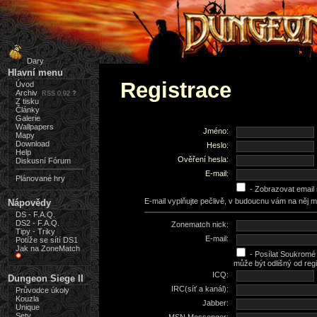
Dary
Hlavní menu
Registrace
Úvod
Archiv
RSS 0.92
?
Z tisku
Články
Galerie
Wallpapers
Jméno:
Mapy
Download
Heslo:
Help
Ověření hesla:
Diskusní Fórum
E-mail:
Plánované hry
- Zobrazovat email
E-mail vyplňujte pečlivě, v budoucnu vám na něj
Nápovědy
DS - F.A.Q.
DS2 - F.A.Q.
Zonematch nick:
Tipy - Triky
E-mail:
Potíže se sítí DS1
Jak na ZoneMatch
- Posílat Soukromé 
může být odlišný od regi
ICQ:
Dungeon Siege II
IRC(síť a kanál):
Průvodce úkoly
Kouzla
Jabber:
Unique
Sety