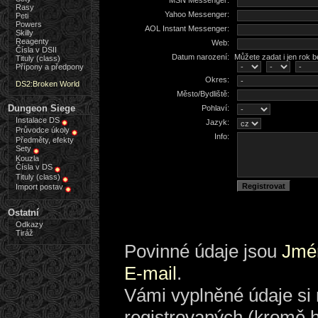
MSN Messenger:
Rasy
Yahoo Messenger:
Peti
Powers
AOL Instant Messenger:
Skilly
Reagenty
Web:
Čísla v DSII
Datum narození:
Můžete zadat i jen rok 
Tituly (class)
Přípony a předpony
Okres:
DS2:Broken World
Město/Bydliště:
Dungeon Siege
Pohlaví:
Instalace DS
Jazyk:
Průvodce úkoly
Info:
Předměty, efekty
Sety
Kouzla
Čísla v DS
Tituly (class)
Import postav
Ostatní
Odkazy
Tiráž
Povinné údaje jsou
Jmé
E-mail
.
Vámi vyplněné údaje si 
registrovaných (kromě h