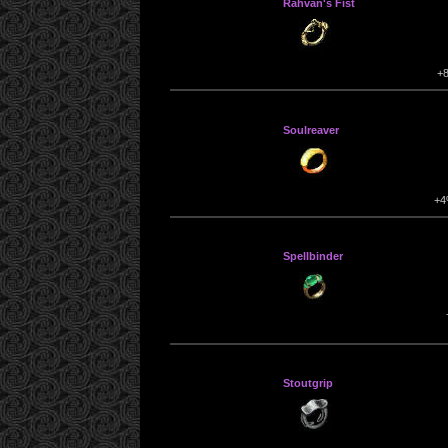
Rahvan's Fist
+
Soulreaver
+4
Spellbinder
Stoutgrip