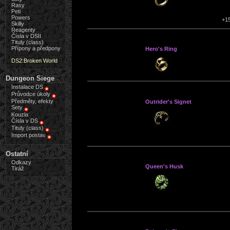
Rasy
Peti
Powers
+15
Skilly
Reagenty
Čísla v DSII
Tituly (class)
Přípony a předpony
Hero's Ring
DS2:Broken World
Dungeon Siege
Instalace DS
Průvodce úkoly
Předměty, efekty
Outrider's Signet
Sety
Kouzla
Čísla v DS
Tituly (class)
Import postav
Ostatní
Odkazy
Queen's Husk
Tiráž