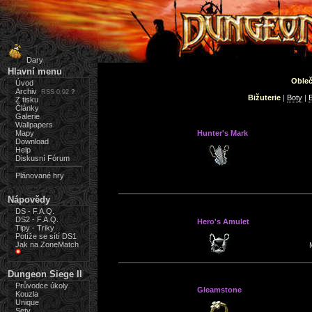
Dary
Hlavní menu
Obleč
Úvod
Archiv
RSS 0.92
?
Bižuterie
|
Boty
|
B
Z tisku
Články
Galerie
Wallpapers
Mapy
Hunter's Mark
Download
Help
Diskusní Fórum
Plánované hry
Nápovědy
DS - F.A.Q.
DS2 - F.A.Q.
Hero's Amulet
Tipy - Triky
Potíže se sítí DS1
Jak na ZoneMatch
Dungeon Siege II
Průvodce úkoly
Gleamstone
Kouzla
Unique
Sety