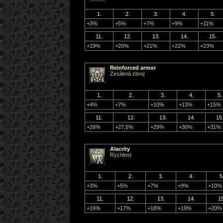
1.
2.
3.
4.
5.
+3%
+5%
+7%
+9%
+11%
11.
12.
13.
14.
15.
+19%
+20%
+21%
+22%
+23%
Reinforced armor
Zesílená zbroj
1.
2.
3.
4.
5.
+4%
+7%
+10%
+13%
+15%
11.
12.
13.
14.
15
+26%
+27,5%
+29%
+30%
+31%
Alacrity
Rychlost
1.
2.
3.
4.
5
+3%
+5%
+7%
+9%
+10%
11.
12.
13.
14.
15
+16%
+17%
+18%
+19%
+20%