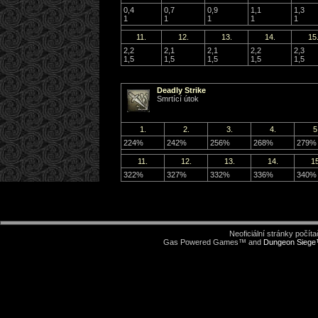
0,4
0,7
0,9
1,1
1,3
1
1
1
1
1
11.
12.
13.
14.
15
2,2
2,1
2,1
2,2
2,3
1,5
1,5
1,5
1,5
1,5
Deadly Strike
Smrtící útok
1.
2.
3.
4.
5
224%
242%
256%
268%
279%
11.
12.
13.
14.
15
322%
327%
332%
336%
340%
Neoficiální stránky počí
Gas Powered Games™ and
Dungeon Sieg