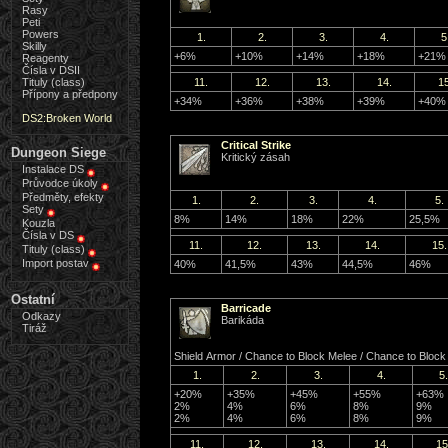
Rasy
Peti
Powers
1.
2.
3.
4.
5
Skilly
+6%
+10%
+14%
+18%
+21%
Reagenty
Čísla v DSII
Tituly (class)
11.
12.
13.
14.
15
Přípony a předpony
+34%
+36%
+38%
+39%
+40%
DS2:Broken World
Critical Strike
Dungeon Siege
Kritický zásah
Instalace DS
Průvodce úkoly
Předměty, efekty
1.
2.
3.
4.
5.
Sety
8%
14%
18%
22%
25,5%
Kouzla
Čísla v DS
11.
12.
13.
14.
15.
Tituly (class)
Import postav
40%
41,5%
43%
44,5%
46%
Ostatní
Barricade
Odkazy
Barikáda
Tiráž
Shield Armor / Chance to Block Melee / Chance to Bloc
1.
2.
3.
4.
5.
+20%
+35%
+45%
+55%
+63%
2%
4%
6%
8%
9%
2%
4%
6%
8%
9%
11.
12.
13.
14.
15