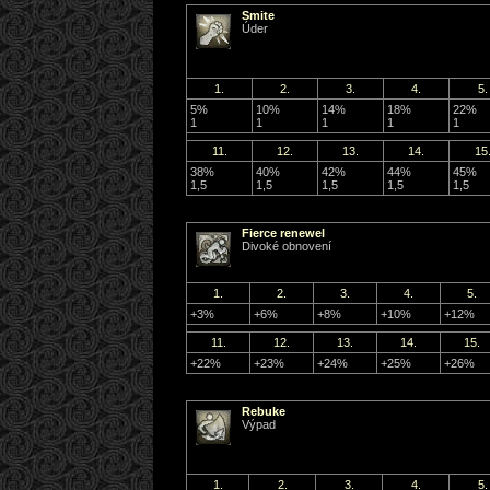
Smite
Úder
1.
2.
3.
4.
5.
5%
10%
14%
18%
22%
1
1
1
1
1
11.
12.
13.
14.
15
38%
40%
42%
44%
45%
1,5
1,5
1,5
1,5
1,5
Fierce renewel
Divoké obnovení
1.
2.
3.
4.
5.
+3%
+6%
+8%
+10%
+12%
11.
12.
13.
14.
15.
+22%
+23%
+24%
+25%
+26%
Rebuke
Výpad
1.
2.
3.
4.
5.