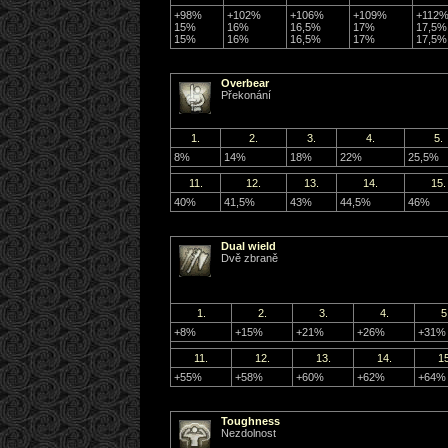
+98%
+102%
+106%
+109%
+112
15%
16%
16,5%
17%
17,5%
15%
16%
16,5%
17%
17,5%
Overbear
Překonání
1.
2.
3.
4.
5.
8%
14%
18%
22%
25,5%
11.
12.
13.
14.
15.
40%
41,5%
43%
44,5%
46%
Dual wield
Dvě zbraně
1.
2.
3.
4.
5
+8%
+15%
+21%
+26%
+31%
11.
12.
13.
14.
15
+55%
+58%
+60%
+62%
+64%
Toughness
Nezdolnost