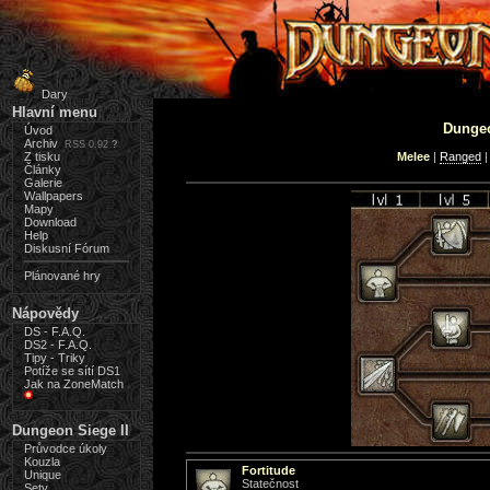
Dary
Hlavní menu
Dungeon
Úvod
Archiv
RSS 0.92
?
Z tisku
Melee
|
Ranged
Články
Galerie
Wallpapers
Mapy
Download
Help
Diskusní Fórum
Plánované hry
Nápovědy
DS - F.A.Q.
DS2 - F.A.Q.
Tipy - Triky
Potíže se sítí DS1
Jak na ZoneMatch
Dungeon Siege II
Průvodce úkoly
Kouzla
Fortitude
Unique
Statečnost
Sety