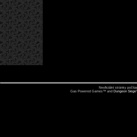
Neoficiální stránky počí
Gas Powered Games™ and
Dungeon Sieg