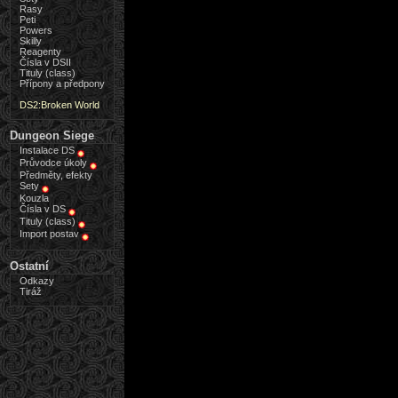
Rasy
Peti
Powers
Skilly
Reagenty
Čísla v DSII
Tituly (class)
Přípony a předpony
DS2:Broken World
Dungeon Siege
Instalace DS
Průvodce úkoly
Předměty, efekty
Sety
Kouzla
Čísla v DS
Tituly (class)
Import postav
Ostatní
Odkazy
Tiráž