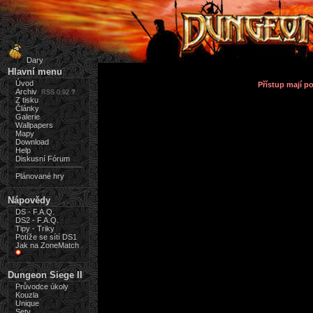
Dary
Hlavní menu
Úvod
Přístup mají 
Archiv
RSS 0.92
?
Z tisku
Články
Galerie
Wallpapers
Mapy
Download
Help
Diskusní Fórum
Plánované hry
Nápovědy
DS - F.A.Q.
DS2 - F.A.Q.
Tipy - Triky
Potíže se sítí DS1
Jak na ZoneMatch
Dungeon Siege II
Průvodce úkoly
Kouzla
Unique
Sety