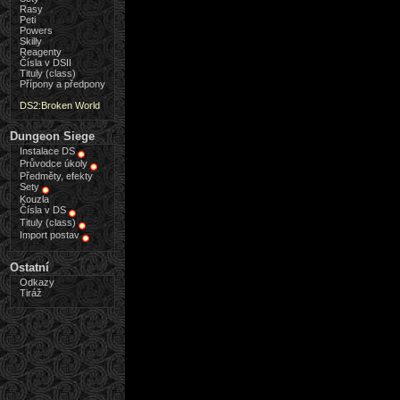
Rasy
Peti
Powers
Skilly
Reagenty
Čísla v DSII
Tituly (class)
Přípony a předpony
DS2:Broken World
Dungeon Siege
Instalace DS
Průvodce úkoly
Předměty, efekty
Sety
Kouzla
Čísla v DS
Tituly (class)
Import postav
Ostatní
Odkazy
Tiráž