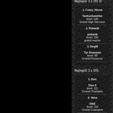
Nejlepší 3 z DS II:
1. Crazy_Horse
Tashunkewitko
level: 100
Grand High Sorcerer
2. Pukacik
pukacik
level: 100
grand master
3. DogM
Tyr Anassasi
level: 99
Grand Preserver
Nejlepší 3 z DS:
1. Don
Don II
level: 111
Grand Champion
2. Vena
Diké
level: 110
Grand Champion