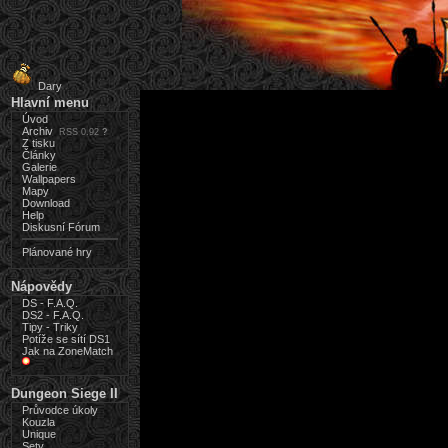
Dary
Hlavní menu
Úvod
Archiv
RSS 0.92
?
Z tisku
Články
Galerie
Wallpapers
Mapy
Download
Help
Diskusní Fórum
Plánované hry
Nápovědy
DS - F.A.Q.
DS2 - F.A.Q.
Tipy - Triky
Potíže se sítí DS1
Jak na ZoneMatch
Dungeon Siege II
Průvodce úkoly
Kouzla
Unique
Sety