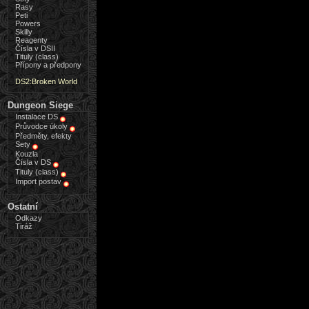
Rasy
Peti
Powers
Skilly
Reagenty
Čísla v DSII
Tituly (class)
Přípony a předpony
DS2:Broken World
Dungeon Siege
Instalace DS
Průvodce úkoly
Předměty, efekty
Sety
Kouzla
Čísla v DS
Tituly (class)
Import postav
Ostatní
Odkazy
Tiráž