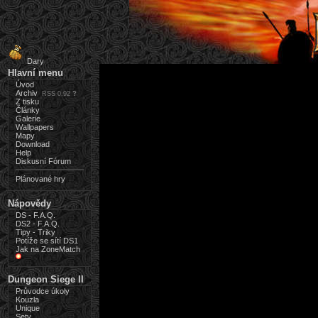
Dary
Hlavní menu
Úvod
Archiv
RSS 0.92
?
Z tisku
Články
Galerie
Wallpapers
Mapy
Download
Help
Diskusní Fórum
Plánované hry
Nápovědy
DS - F.A.Q.
DS2 - F.A.Q.
Tipy - Triky
Potíže se sítí DS1
Jak na ZoneMatch
Dungeon Siege II
Průvodce úkoly
Kouzla
Unique
Sety