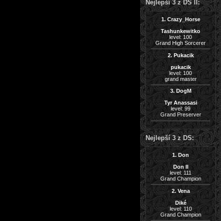
Nejlepší 3 z DS II:
1. Crazy_Horse
Tashunkewitko
level: 100
Grand High Sorcerer
2. Pukacik
pukacik
level: 100
grand master
3. DogM
Tyr Anassasi
level: 99
Grand Preserver
Nejlepší 3 z DS:
1. Don
Don II
level: 111
Grand Champion
2. Vena
Diké
level: 110
Grand Champion