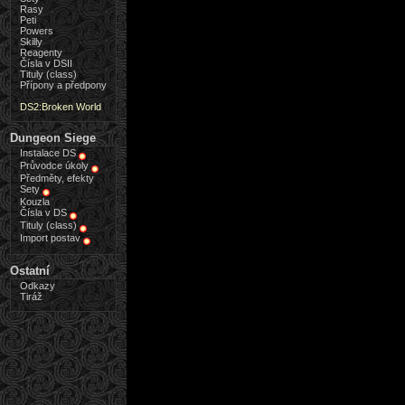
Rasy
Peti
Powers
Skilly
Reagenty
Čísla v DSII
Tituly (class)
Přípony a předpony
DS2:Broken World
Dungeon Siege
Instalace DS
Průvodce úkoly
Předměty, efekty
Sety
Kouzla
Čísla v DS
Tituly (class)
Import postav
Ostatní
Odkazy
Tiráž