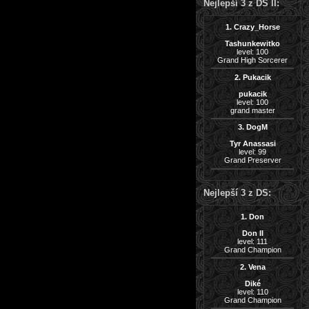
Nejlepší 3 z DS II:
1. Crazy_Horse
Tashunkewitko
level: 100
Grand High Sorcerer
2. Pukacik
pukacik
level: 100
grand master
3. DogM
Tyr Anassasi
level: 99
Grand Preserver
Nejlepší 3 z DS:
1. Don
Don II
level: 111
Grand Champion
2. Vena
Diké
level: 110
Grand Champion