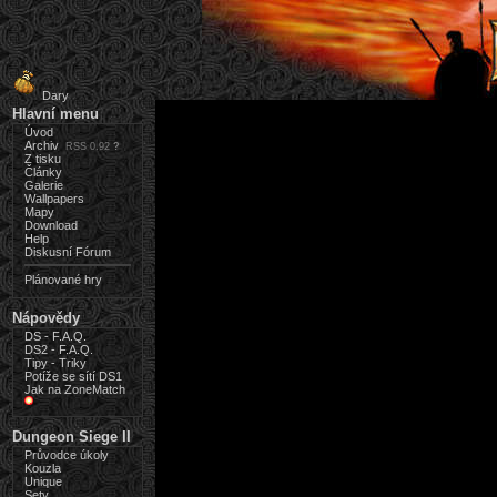
Dary
Hlavní menu
Úvod
Archiv
RSS 0.92
?
Z tisku
Články
Galerie
Wallpapers
Mapy
Download
Help
Diskusní Fórum
Plánované hry
Nápovědy
DS - F.A.Q.
DS2 - F.A.Q.
Tipy - Triky
Potíže se sítí DS1
Jak na ZoneMatch
Dungeon Siege II
Průvodce úkoly
Kouzla
Unique
Sety