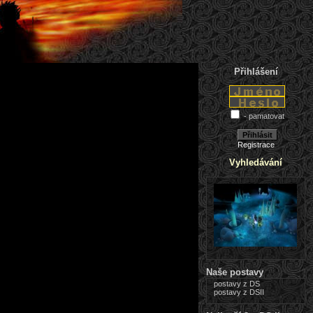
Přihlášení
- pamatovat
Registrace
Vyhledávání
Naše postavy
postavy z DS
postavy z DSII