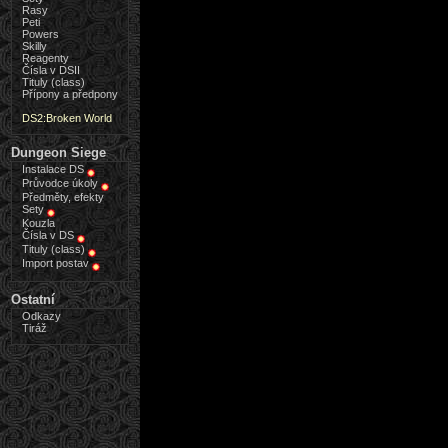
Rasy
Peti
Powers
Skilly
Reagenty
Čísla v DSII
Tituly (class)
Přípony a předpony
DS2:Broken World
Dungeon Siege
Instalace DS
Průvodce úkoly
Předměty, efekty
Sety
Kouzla
Čísla v DS
Tituly (class)
Import postav
Ostatní
Odkazy
Tiráž