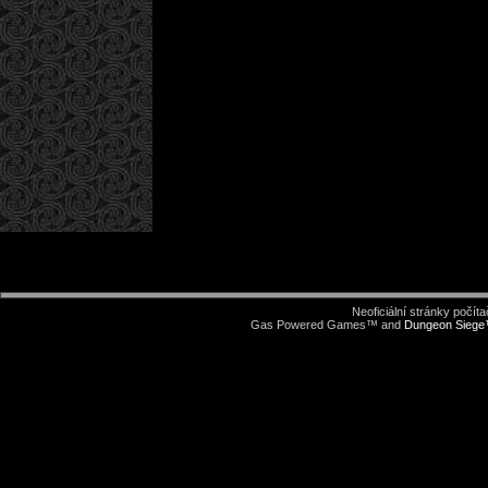
Neoficiální stránky počí
Gas Powered Games™ and
Dungeon Sieg