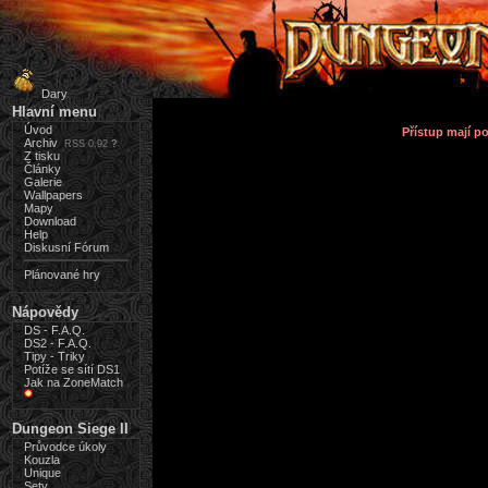
Dary
Hlavní menu
Úvod
Přístup mají 
Archiv
RSS 0.92
?
Z tisku
Články
Galerie
Wallpapers
Mapy
Download
Help
Diskusní Fórum
Plánované hry
Nápovědy
DS - F.A.Q.
DS2 - F.A.Q.
Tipy - Triky
Potíže se sítí DS1
Jak na ZoneMatch
Dungeon Siege II
Průvodce úkoly
Kouzla
Unique
Sety