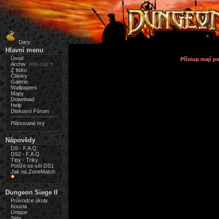
Dary
Hlavní menu
Úvod
Přístup mají 
Archiv
RSS 0.92
?
Z tisku
Články
Galerie
Wallpapers
Mapy
Download
Help
Diskusní Fórum
Plánované hry
Nápovědy
DS - F.A.Q.
DS2 - F.A.Q.
Tipy - Triky
Potíže se sítí DS1
Jak na ZoneMatch
Dungeon Siege II
Průvodce úkoly
Kouzla
Unique
Sety