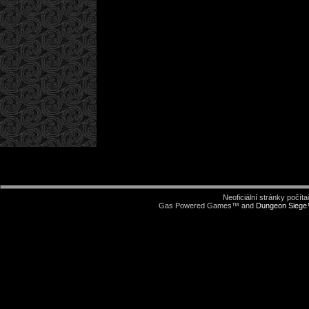
Neoficiální stránky počí
Gas Powered Games™ and
Dungeon Sieg