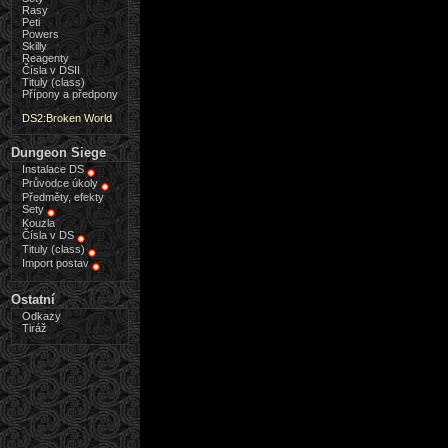
Rasy
Peti
Powers
Skilly
Reagenty
Čísla v DSII
Tituly (class)
Přípony a předpony
DS2:Broken World
Dungeon Siege
Instalace DS
Průvodce úkoly
Předměty, efekty
Sety
Kouzla
Čísla v DS
Tituly (class)
Import postav
Ostatní
Odkazy
Tiráž