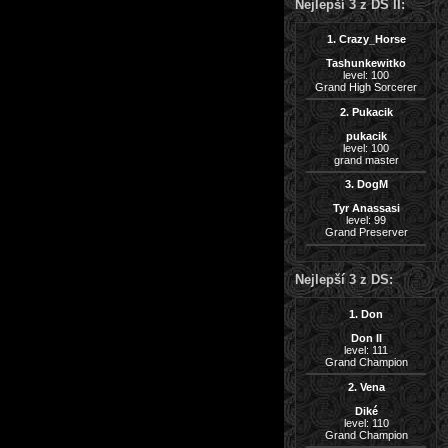
Nejlepší 3 z DS II:
1. Crazy_Horse
Tashunkewitko
level: 100
Grand High Sorcerer
2. Pukacik
pukacik
level: 100
grand master
3. DogM
Tyr Anassasi
level: 99
Grand Preserver
Nejlepší 3 z DS:
1. Don
Don II
level: 111
Grand Champion
2. Vena
Diké
level: 110
Grand Champion