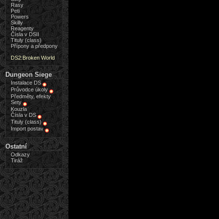
Rasy
Peti
Powers
Skilly
Reagenty
Čísla v DSII
Tituly (class)
Přípony a předpony
DS2:Broken World
Dungeon Siege
Instalace DS
Průvodce úkoly
Předměty, efekty
Sety
Kouzla
Čísla v DS
Tituly (class)
Import postav
Ostatní
Odkazy
Tiráž