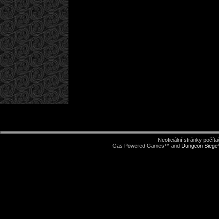
Neoficiální stránky počí
Gas Powered Games™ and
Dungeon Sieg