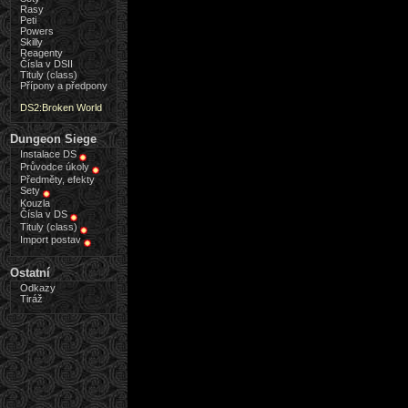
Rasy
Peti
Powers
Skilly
Reagenty
Čísla v DSII
Tituly (class)
Přípony a předpony
DS2:Broken World
Dungeon Siege
Instalace DS
Průvodce úkoly
Předměty, efekty
Sety
Kouzla
Čísla v DS
Tituly (class)
Import postav
Ostatní
Odkazy
Tiráž