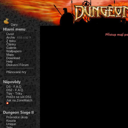
Dary
Hlavní menu
Úvod
Přístup mají 
Archiv
RSS 0.92
?
Z tisku
Články
Galerie
Wallpapers
Mapy
Download
Help
Diskusní Fórum
Plánované hry
Nápovědy
DS - F.A.Q.
DS2 - F.A.Q.
Tipy - Triky
Potíže se sítí DS1
Jak na ZoneMatch
Dungeon Siege II
Průvodce úkoly
Kouzla
Unique
Sety