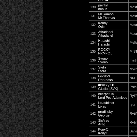
Don III
painkill
130
Mast
bobus
Mr.Rambo
131
Mast
Mr.Thomas
Koudy
132
Mast
Odin
Athadanel
133
Mast
Athadanel
Hatashi
134
Mell
Hatashi
ROCKY
135
MIS
FRMFOL
Svono
136
mist
Svono
Stella
137
Myr
Stella
GordoN
138
NM
Darkness
#BuckyX#
139
Pres
Gladius[SVK]
killerpetula
140
Ryiíř
Lord Petr Adamiecc
lukasbitner
141
rytir
lukas
predinsky
142
Rytí
George
SirArag
143
Rytí
Arag
KonyOi
144
Sag
KonyOi