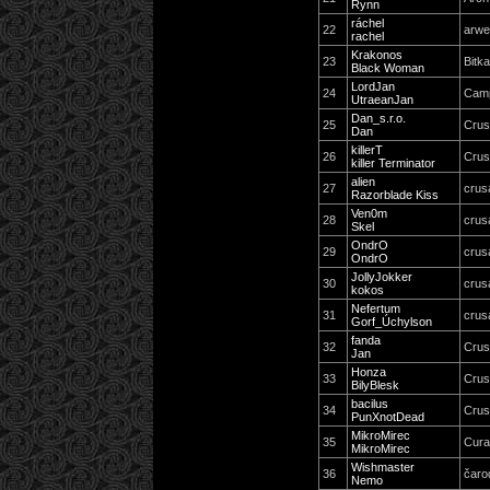
Rynn
ráchel
22
arw
rachel
Krakonos
23
Bitka
Black Woman
LordJan
24
Camp
UtraeanJan
Dan_s.r.o.
25
Crus
Dan
killerT
26
Crus
killer Terminator
alien
27
crus
Razorblade Kiss
Ven0m
28
crus
Skel
OndrO
29
crus
OndrO
JollyJokker
30
crus
kokos
Nefertum
31
crus
Gorf_Úchylson
fanda
32
Crus
Jan
Honza
33
Crus
BilyBlesk
bacilus
34
Crus
PunXnotDead
MikroMirec
35
Cura
MikroMirec
Wishmaster
36
čaro
Nemo