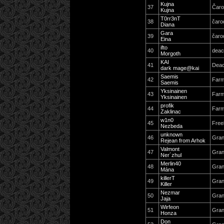
Kujna
37
Čaro
Kujna
T0rr3nT
38
čaro
Diana
Gara
39
čaro
Eina
ifto
40
dea
Morgoth
KAI
41
Dea
dark mage@kai
Saemis
42
Far
Saemis
Yksinainen
43
Far
Yksinainen
profik
44
Far
Zaklinac
w1n0
45
Free
Nezbeda
unknown
46
Gran
Rejean from Arhok
Valmont
47
Gra
Ner´zhul
Merlin40
48
Gran
Mána
killerT
49
Gran
Killer
Nezmar
50
Gran
Jaja
Wirfeon
51
Gran
Honza
Don