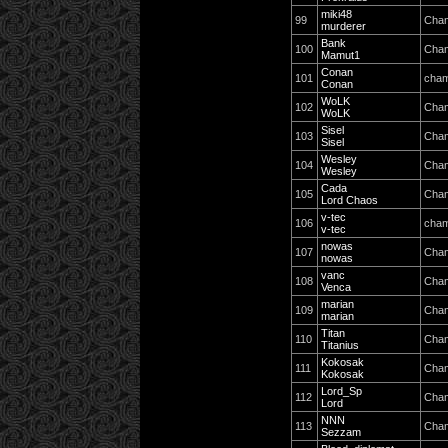
miki48
99
Cha
murderer
Bank
100
Cha
Mamut1
Conan
101
cham
Conan
WoLK
102
Cha
WoLK
Sisel
103
Cha
Sisel
Wesley
104
Cha
Wesley
Cada
105
Cha
Lord Chaos
v-tec
106
cham
v-tec
nowas
107
Cha
nowas
vanc
108
Cha
Venca
marian
109
Cha
marian
Titan
110
Cha
Titanius
Kokosak
111
Cha
Kokosak
Lord_Sp
112
Cha
Lord
NNN
113
Cha
Sezzam