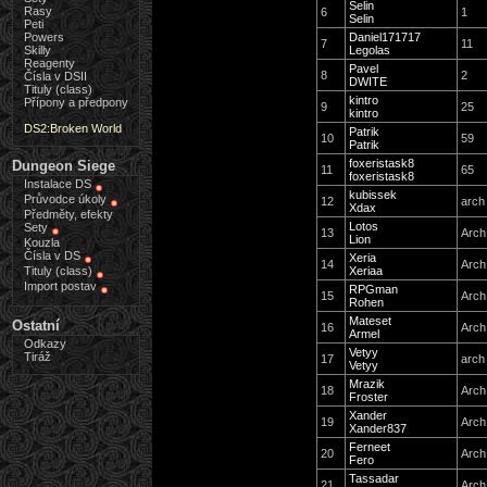
Selin
Rasy
6
1
Selin
Peti
Powers
Daniel171717
7
11
Skilly
Legolas
Reagenty
Pavel
8
2
Čísla v DSII
DWITE
Tituly (class)
kintro
Přípony a předpony
9
25
kintro
DS2:Broken World
Patrik
10
59
Patrik
foxeristask8
Dungeon Siege
11
65
foxeristask8
Instalace DS
kubissek
Průvodce úkoly
12
arch
Xdax
Předměty, efekty
Lotos
Sety
13
Arch
Lion
Kouzla
Čísla v DS
Xeria
14
Arch
Tituly (class)
Xeriaa
Import postav
RPGman
15
Arch
Rohen
Mateset
Ostatní
16
Arch
Armel
Odkazy
Vetyy
Tiráž
17
arch
Vetyy
Mrazik
18
Arch
Froster
Xander
19
Arch
Xander837
Ferneet
20
Arch
Fero
Tassadar
21
Arch