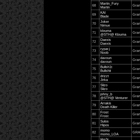
Martin_Fury
68
Gran
Martin
KAI
69
Gran
Blade
Joker
70
Gran
Nimue
klouma
71
Gran
@STH@ Klouma
Daexis
72
Gran
Daexis
rypar.j
73
Gran
Noob
davoun
74
Gran
davoun
Bullsh1t
75
Gran
Bullshit
drizzt
76
Gran
Jirka
Slizo
77
Gran
Slizo
johny_b
78
Gran
@STH@ Venturer
Arrakis
79
Gran
Death Killer
Frost
80
Gran
Frost
Sulos
81
Gran
Hipos
momo
82
GRA
momo_LOA
l4m3r