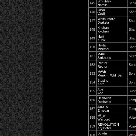
Smrtihlav
145
Seni
Natalie
Vasilij
146
Shar
Vasilij
Wolfhunter2
147
Shar
Drakela
Ki-chan
148
Shar
Ki-chan
Hulii
149
Shar
Kubik
Nikita
150
Shar
Miremel
M4uL
151
Skir
Sickness
Rector
152
Sorc
Rector
MtWb
153
Sorc
Merik_t_Wht_bat
Stupino
154
Sorc
Kara
Abe
155
Supr
Abe
Deithwen
156
Temp
Deithwen
Jara15
157
Temp
Ernedar
M!_e
158
Vojá
WarLord
REVOLUTiON
159
Vojá
Krystofer
Boyda
160
Warl