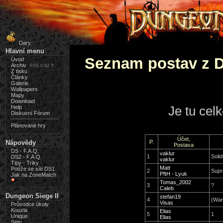
Dary
Hlavní menu
Seznam postav z 
Úvod
Archiv
RSS 0.92
?
Z tisku
Články
Galerie
Wallpapers
Mapy
Download
Je tu cel
Help
Diskusní Fórum
Plánované hry
Účet,
Nápovědy
P.
Postava
DS - F.A.Q.
vaklur
1
Solid
DS2 - F.A.Q.
vaklur
Tipy - Triky
Matt
Potíže se sítí DS1
2
Supr
PftH - Lyuk
Jak na ZoneMatch
Tomas_2002
3
?
Caleb
Dungeon Siege II
stefan19
4
(War
Visas
Průvodce úkoly
Kouzla
Elias
5
1
Unique
Elias
Sety