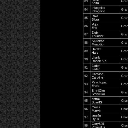
83
Gran
Keira
Inkognitto
84
Gran
Inkognitto
Riko
85
Gran
Sikra
Vojta
86
Gran
Eric
Zlobr
87
Gran
Thunder
SirAnkha
88
Gran
Muaddib
Hart13
89
Gran
Hart
charly
90
Gran
Radek K.K.
Jaden
91
Gran
Jaden
Caroline
92
Gran
Caroline
Psychopat
93
Gran
Erufu
SmrtiOko
94
Gran
SmrtiOko
antrax
95
Cha
Scart!S
Cross
96
Cha
Marvin
jana4u
97
Cha
Ryuk
Gery525
98
Cha
Prokralus