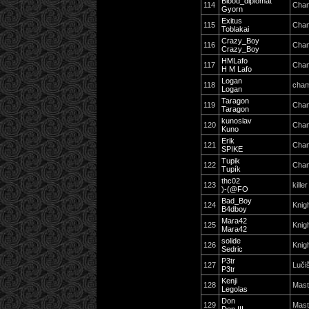
Blood_diplomat
114
Cha
Gyorn
Exitus
115
Cha
Toblakai
Crazy_Boy
116
Cha
Crazy_Boy
HMLafo
117
Cha
H M Lafo
Logan
118
cham
Logan
Taragon
119
Cha
Taragon
kunoslav
120
Cha
Kuno
Erik
121
Cha
SPIKE
Tupik
122
Cham
Tupík
thc02
123
killer
)-(@FO
Bad_Boy
124
Knig
B4dboy
Mara42
125
Knig
Mara42
solide
126
Knig
Sedric
P3tr
127
Luči
P3tr
Kenji
128
Mast
Legolas
Don
129
Mast