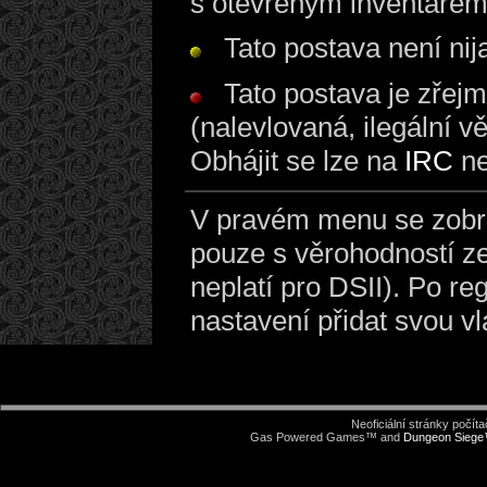
s otevřeným inventáře
Tato postava není nij
Tato postava je zřej
(nalevlovaná, ilegální vě
Obhájit se lze na
IRC
n
V pravém menu se zobraz
pouze s věrohodností z
neplatí pro DSII). Po re
nastavení přidat svou vl
Neoficiální stránky počí
Gas Powered Games™ and
Dungeon Sieg