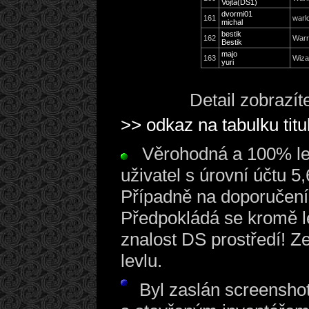
Vojta(DS1)
dvormi01
161
warl
michal
bestik
162
Warr
Bestik
majo
163
Wiza
yuri
Detail zobrazít
>> odkaz na tabulku titu
Věrohodná a 100% leg
uživatel s úrovní účtu 5
Případně na doporučení 
Předpokládá se kromě le
znalost DS prostředí! Ze
levlu.
Byl zaslán screenshot