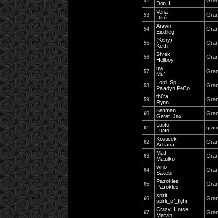
52
Gran
Don II
Vena
53
Gran
Diké
Arawn
54
Gran
Eiddileg
(Keny)
55
Gran
Keith
Shrek
56
Gran
Hellboy
uw
57
Gran
Muf
Lord_Sp
58
Gran
Paladyn PeCo
th0ra
59
Gran
Rynn
Sadman
60
Gra
Garet_Jax
Lupto
61
gran
Lupto
Kosticek
62
Gran
Adriana
Matt
63
Gran
Matulko
wino
64
Gran
Sakebi
Patrokles
65
Gran
Patrokles
spirit
66
Gran
spirit_of_fight
Crazy_Horse
67
Gran
Marvin