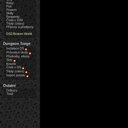
Rasy
Peti
Powers
Skilly
Reagenty
Čísla v DSII
Tituly (class)
Přípony a předpony
DS2:Broken World
Dungeon Siege
Instalace DS
Průvodce úkoly
Předměty, efekty
Sety
Kouzla
Čísla v DS
Tituly (class)
Import postav
Ostatní
Odkazy
Tiráž