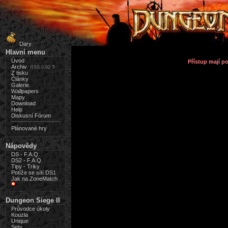
Dary
Hlavní menu
Úvod
Přístup mají 
Archiv
RSS 0.92
?
Z tisku
Články
Galerie
Wallpapers
Mapy
Download
Help
Diskusní Fórum
Plánované hry
Nápovědy
DS - F.A.Q.
DS2 - F.A.Q.
Tipy - Triky
Potíže se sítí DS1
Jak na ZoneMatch
Dungeon Siege II
Průvodce úkoly
Kouzla
Unique
Sety