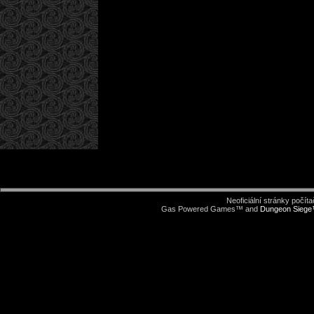
Neoficiální stránky počí
Gas Powered Games™ and
Dungeon Sieg