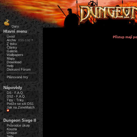
Dary
Hlavní menu
Úvod
Přístup mají 
Archiv
RSS 0.92
?
Z tisku
Články
Galerie
Wallpapers
Mapy
Download
Help
Diskusní Fórum
Plánované hry
Nápovědy
DS - F.A.Q.
DS2 - F.A.Q.
Tipy - Triky
Potíže se sítí DS1
Jak na ZoneMatch
Dungeon Siege II
Průvodce úkoly
Kouzla
Unique
Sety