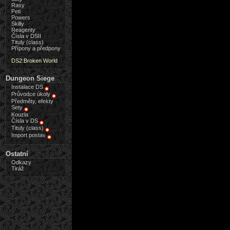
Rasy
Peti
Powers
Skilly
Reagenty
Čísla v DSII
Tituly (class)
Přípony a předpony
DS2:Broken World
Dungeon Siege
Instalace DS
Průvodce úkoly
Předměty, efekty
Sety
Kouzla
Čísla v DS
Tituly (class)
Import postav
Ostatní
Odkazy
Tiráž