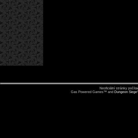
Neoficiální stránky počí
Gas Powered Games™ and
Dungeon Sieg