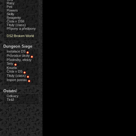
Rasy
Peti
Powers
Skilly
Reagenty
Čísla v DSII
Tituly (class)
Přípony a předpony
DS2:Broken World
Dungeon Siege
Instalace DS
Průvodce úkoly
Předměty, efekty
Sety
Kouzla
Čísla v DS
Tituly (class)
Import postav
Ostatní
Odkazy
Tiráž