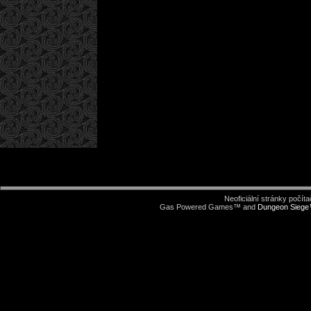
Neoficiální stránky počí
Gas Powered Games™ and
Dungeon Sieg