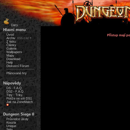
Dary
Hlavní menu
Úvod
Přístup mají 
Archiv
RSS 0.92
?
Z tisku
Články
Galerie
Wallpapers
Mapy
Download
Help
Diskusní Fórum
Plánované hry
Nápovědy
DS - F.A.Q.
DS2 - F.A.Q.
Tipy - Triky
Potíže se sítí DS1
Jak na ZoneMatch
Dungeon Siege II
Průvodce úkoly
Kouzla
Unique
Sety