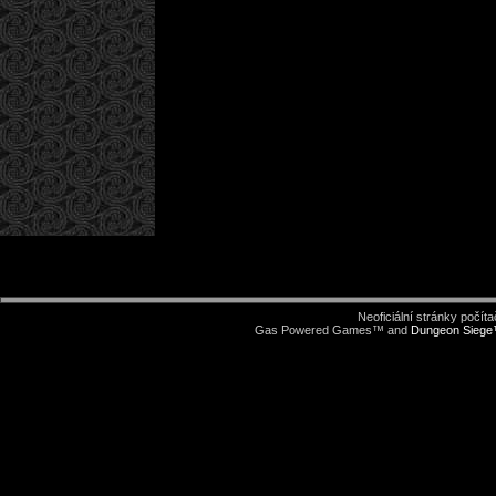
Neoficiální stránky počí
Gas Powered Games™ and
Dungeon Sieg