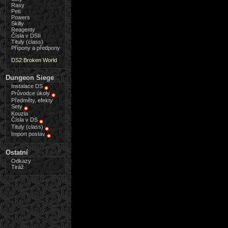
Rasy
Peti
Powers
Skilly
Reagenty
Čísla v DSII
Tituly (class)
Přípony a předpony
DS2:Broken World
Dungeon Siege
Instalace DS
Průvodce úkoly
Předměty, efekty
Sety
Kouzla
Čísla v DS
Tituly (class)
Import postav
Ostatní
Odkazy
Tiráž