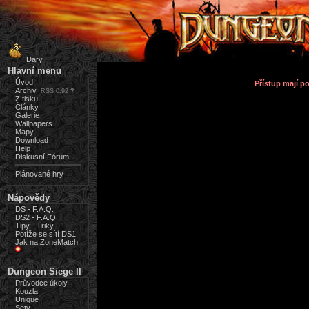
Dary
Hlavní menu
Úvod
Přístup mají 
Archiv
RSS 0.92
?
Z tisku
Články
Galerie
Wallpapers
Mapy
Download
Help
Diskusní Fórum
Plánované hry
Nápovědy
DS - F.A.Q.
DS2 - F.A.Q.
Tipy - Triky
Potíže se sítí DS1
Jak na ZoneMatch
Dungeon Siege II
Průvodce úkoly
Kouzla
Unique
Sety