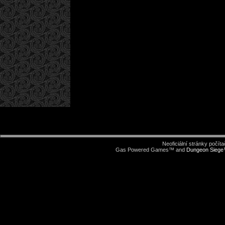
Neoficiální stránky počí
Gas Powered Games™ and
Dungeon Sieg