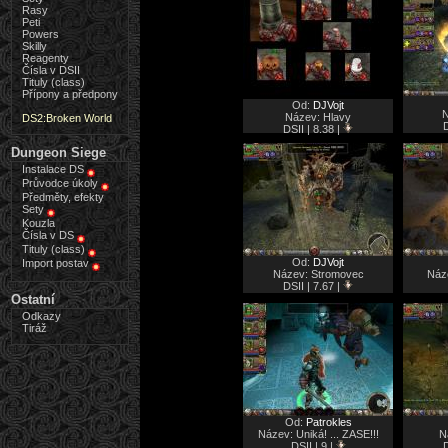
Rasy
Peti
Powers
Skilly
Reagenty
Čísla v DSII
Tituly (class)
Přípony a předpony
Od:
DJVojt
N
Název: Hlavy
DS2:Broken World
D
DSII | 8.38 |
Dungeon Siege
Instalace DS
Průvodce úkoly
Předměty, efekty
Sety
Kouzla
Čísla v DS
Tituly (class)
Od:
DJVojt
Import postav
Název: Stromovec
Náz
DSII | 7.67 |
Ostatní
Odkazy
Tiráž
Od:
Patrokles
Název: Uniká! ... ZASE!!!
N
DSII | 9 |
D