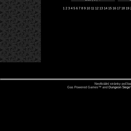
1
2
3
4
5
6
7
8
9
10
11
12
13
14
15
16
17
18
19
Neoficiální stránky počí
Gas Powered Games™ and
Dungeon Sieg