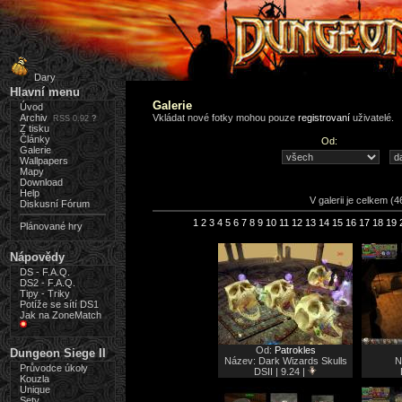
Dary
Hlavní menu
Galerie
Úvod
Archiv
Vkládat nové fotky mohou pouze
registrovaní
uživatelé.
RSS 0.92
?
Z tisku
Články
Od:
Galerie
Wallpapers
Mapy
Download
Help
V galerii je celkem (4
Diskusní Fórum
1
2
3
4
5
6
7
8
9
10
11
12
13
14
15
16
17
18
19
Plánované hry
Nápovědy
DS - F.A.Q.
DS2 - F.A.Q.
Tipy - Triky
Potíže se sítí DS1
Jak na ZoneMatch
Od:
Patrokles
Dungeon Siege II
Název: Dark Wizards Skulls
N
Průvodce úkoly
DSII | 9.24 |
Kouzla
Unique
Sety