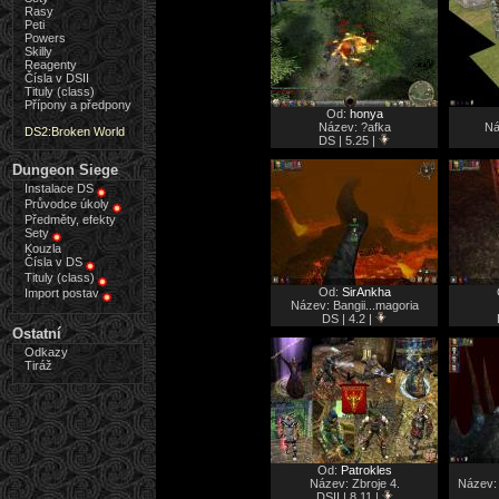
Rasy
Peti
Powers
Skilly
Reagenty
Čísla v DSII
Tituly (class)
Přípony a předpony
Od:
honya
Název: ?afka
Ná
DS2:Broken World
DS | 5.25 |
Dungeon Siege
Instalace DS
Průvodce úkoly
Předměty, efekty
Sety
Kouzla
Čísla v DS
Tituly (class)
Od:
SirAnkha
Import postav
Název: Bangii...magoria
DS | 4.2 |
Ostatní
Odkazy
Tiráž
Od:
Patrokles
Název: Zbroje 4.
Název:
DSII | 8.11 |