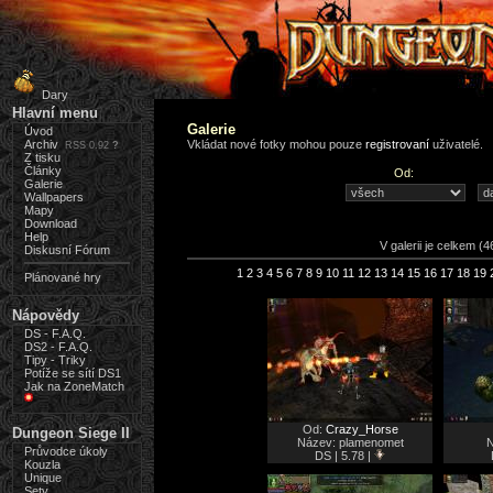
Dary
Hlavní menu
Galerie
Úvod
Archiv
Vkládat nové fotky mohou pouze
registrovaní
uživatelé.
RSS 0.92
?
Z tisku
Články
Od:
Galerie
Wallpapers
Mapy
Download
Help
V galerii je celkem (4
Diskusní Fórum
1
2
3
4
5
6
7
8
9
10
11
12
13
14
15
16
17
18
19
Plánované hry
Nápovědy
DS - F.A.Q.
DS2 - F.A.Q.
Tipy - Triky
Potíže se sítí DS1
Jak na ZoneMatch
Od:
Crazy_Horse
Dungeon Siege II
Název: plamenomet
N
Průvodce úkoly
DS | 5.78 |
Kouzla
Unique
Sety