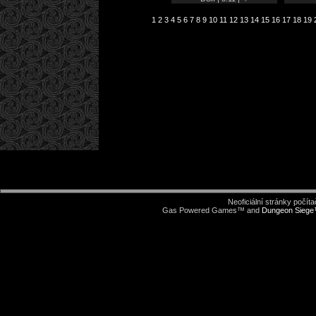
1
2
3
4
5
6
7
8
9
10
11
12
13
14
15
16
17
18
19
Neoficiální stránky počí
Gas Powered Games™ and
Dungeon Sieg