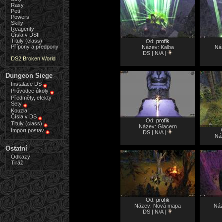
Rasy
Peti
Powers
Skilly
Reagenty
Čísla v DSII
Tituly (class)
Od:
profik
Přípony a předpony
Název: Kalba
Ná
DS | N/A |
DS2:Broken World
Dungeon Siege
Instalace DS
Průvodce úkoly
Předměty, efekty
Sety
Kouzla
Čísla v DS
Od:
profik
Tituly (class)
Název: Glacern
Import postav
DS | N/A |
Náz
Ostatní
Odkazy
Tiráž
Od:
profik
Název: Nová mapa
Ná
DS | N/A |