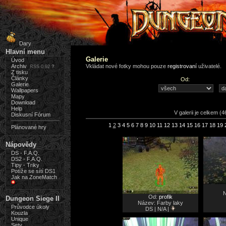
Dary
Hlavní menu
Galerie
Úvod
Archiv
Vkládat nové fotky mohou pouze
registrovaní
uživatelé.
RSS 0.92
?
Z tisku
Články
Od:
Galerie
Wallpapers
Mapy
Download
Help
V galerii je celkem (4
Diskusní Fórum
1
2
3
4
5
6
7
8
9
10
11
12
13
14
15
16
17
18
19
Plánované hry
Nápovědy
DS - F.A.Q.
DS2 - F.A.Q.
Tipy - Triky
Potíže se sítí DS1
Jak na ZoneMatch
N
Od:
profik
Dungeon Siege II
Název: Farby laky
Průvodce úkoly
DS | N/A |
Kouzla
Unique
Sety