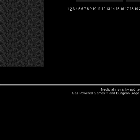
1
2
3
4
5
6
7
8
9
10
11
12
13
14
15
16
17
18
19
Neoficiální stránky počí
Gas Powered Games™ and
Dungeon Sieg