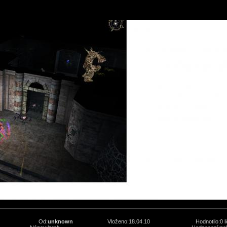
Od:
unknown
Vloženo:
18.04.10
Hodnotilo:
0 l