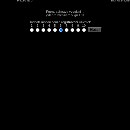
Název:
larch
Hodnocení:
ne
Popis: zajimave vyvolani ...
jeden z 'mensich' bugu 1.11
Hodnotit mohou pouze
registrovaní
uživatelé
1
2
3
4
5
6
7
8
9
10