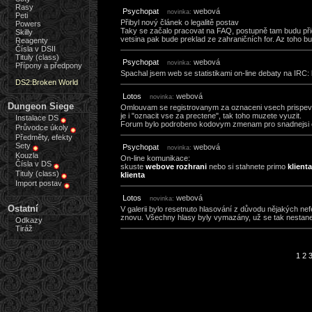
Rasy
Psychopat
webová
novinka:
Peti
Přibyl nový článek o legalitě postav
Powers
Taky se začalo pracovat na FAQ, postupně tam budu přid
Skilly
vetsina pak bude preklad ze zahraničních for. Az toho b
Reagenty
Čísla v DSII
Tituly (class)
Psychopat
webová
novinka:
Přípony a předpony
Spachal jsem web se statistikami on-line debaty na IRC:
DS2:Broken World
Lotos
webová
novinka:
Dungeon Siege
Omlouvam se registrovanym za oznaceni vsech prispevku
je i "oznacit vse za prectene", tak toho muzete vyuzit.
Instalace DS
Forum bylo podrobeno kodovym zmenam pro snadnejsi e
Průvodce úkoly
Předměty, efekty
Sety
Psychopat
webová
novinka:
Kouzla
On-line komunikace:
Čísla v DS
skuste
webove rozhrani
nebo si stahnete primo
klient
Tituly (class)
klienta
Import postav
Lotos
webová
novinka:
Ostatní
V galerii bylo resetnuto hlasování z důvodu nějakých ne
znovu. Všechny hlasy byly vymazány, už se tak nestan
Odkazy
Tiráž
1
2