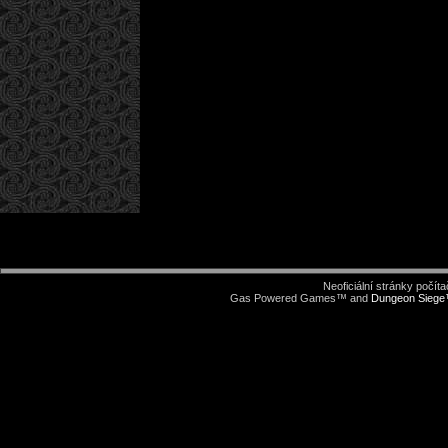
Neoficiální stránky počí
Gas Powered Games™ and
Dungeon Sieg