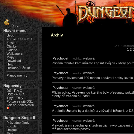
Dary
Hlavní menu
Archiv
Úvod
Archiv
RSS 0.92
?
Z tisku
Články
Je tu 109 novin
1
2
Galerie
Wallpapers
Mapy
Psychopat
webová
novinka:
Download
Přidána tabulka kam můžete zapsat svůj nick který pou
Help
Diskusní Fórum
Psychopat
webová
novinka:
Plánované hry
Postavy s levlem nad 100 mohou zadávat i setiny levelu..
Nápovědy
Psychopat
webová
novinka:
DS - F.A.Q.
Přidán odkaz
Vybavení
do kterého byly přesunuty položk
DS2 - F.A.Q.
efekty při zásahu a u střel.
Tipy - Triky
Potíže se sítí DS1
Jak na ZoneMatch
Psychopat
webová
novinka:
V sekci
bižuterie
byla doplněna zbývající bižuterie z DS
Dungeon Siege II
Psychopat
webová
novinka:
Průvodce úkoly
V excelu jsem spáchal
graf
zobrazující vývoj zapsaných
Kouzla
též nad seznamem postav.
Unique
Sety