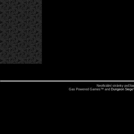
Neoficiální stránky počí
Gas Powered Games™ and
Dungeon Sieg