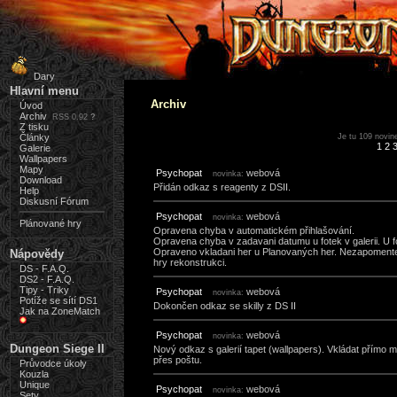
Dary
Hlavní menu
Archiv
Úvod
Archiv
RSS 0.92
?
Z tisku
Články
Je tu 109 novin
1
2
Galerie
Wallpapers
Mapy
Psychopat
webová
novinka:
Download
Přidán odkaz s reagenty z DSII.
Help
Diskusní Fórum
Psychopat
webová
novinka:
Plánované hry
Opravena chyba v automatickém přihlašování.
Opravena chyba v zadavani datumu u fotek v galerii. U 
Opraveno vkladani her u Planovaných her. Nezapomente
Nápovědy
hry rekonstrukci.
DS - F.A.Q.
DS2 - F.A.Q.
Tipy - Triky
Psychopat
webová
novinka:
Potíže se sítí DS1
Dokončen odkaz se skilly z DS II
Jak na ZoneMatch
Psychopat
webová
novinka:
Dungeon Siege II
Nový odkaz s galerií tapet (wallpapers). Vkládat přímo 
přes poštu.
Průvodce úkoly
Kouzla
Unique
Psychopat
webová
novinka:
Sety