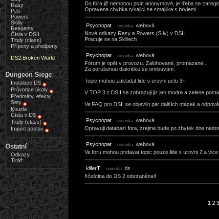
Do fóra již nemohou psát anonymové, je třeba se zaregis
Rasy
Opravena chybka tykajici se smajlika s brylemi
Peti
Powers
Skilly
Psychopat
webová
novinka:
Reagenty
Nové odkazy Rasy a Powers (Síly) v DSII
Čísla v DSII
Pracuje se na Skillech
Tituly (class)
Přípony a předpony
Psychopat
webová
novinka:
DS2:Broken World
Fórum je opět v provozu. Zalohované, promazané...
Za porušenou diakritiku se omlouvám.
Dungeon Siege
Topic mohou zakladat lide s urovni uctu 3+
Instalace DS
Průvodce úkoly
V TOP 3 z DSII se zobrazuji jiz jen modre a zelene posta
Předměty, efekty
Sety
Ve FAQ pro DSII se objevilo pár dalších otázek a odpově
Kouzla
Čísla v DS
Psychopat
webová
novinka:
Tituly (class)
Opravuji databazi fora, zrejme bude po zbytek dne ned
Import postav
Psychopat
webová
novinka:
Ostatní
Ve foru mohou pridavat topic pouze lide s urovni 2 a vice
Odkazy
Tiráž
killerT
ds
novinka:
!!čeština do DS 2 odstraněna!!
1
2