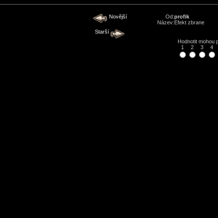
Novější
Od:
profik
Název:
Efekt zbrane
Starší
Hodnotit mohou
1
2
3
4