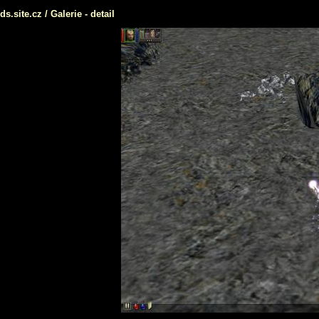
ds.site.cz
/
Galerie
- detail