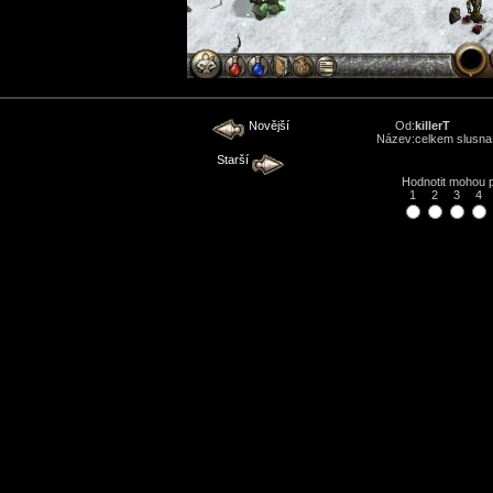
Novější
Od:
killerT
Název:
celkem slusna 
Starší
Hodnotit mohou
1
2
3
4