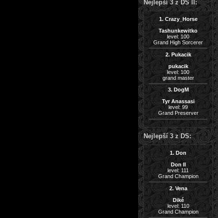
Nejlepší 3 z DS II:
1. Crazy_Horse
Tashunkewitko
level: 100
Grand High Sorcerer
2. Pukacik
pukacik
level: 100
grand master
3. DogM
Tyr Anassasi
level: 99
Grand Preserver
Nejlepší 3 z DS:
1. Don
Don II
level: 111
Grand Champion
2. Vena
Diké
level: 110
Grand Champion