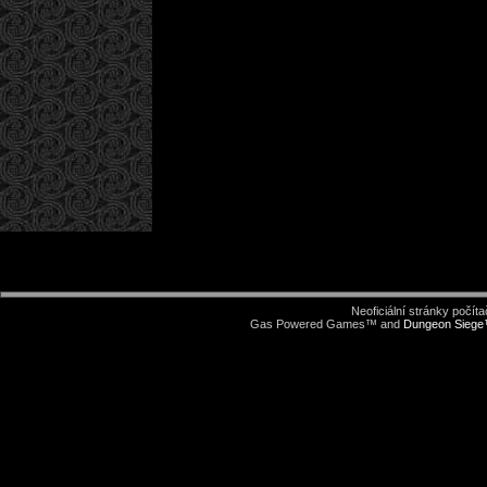
Neoficiální stránky počí
Gas Powered Games™ and
Dungeon Sieg