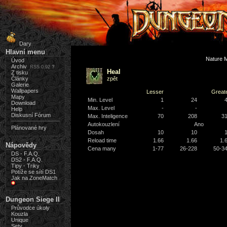
Dary
Hlavní menu
Nature 
Úvod
Archiv
RSS 0.92
?
Heal
Z tisku
Články
zpět
Galerie
Wallpapers
Lesser
Great
Mapy
Min. Level
1
24
Download
Max. Level
-
-
Help
Diskusní Fórum
Max. Inteligence
70
208
3
Autokouzlení
Ano
Plánované hry
Dosah
10
10
Reload time
1.66
1.66
1.
Nápovědy
Cena many
1-77
26-228
50-3
DS - F.A.Q.
DS2 - F.A.Q.
Tipy - Triky
Potíže se sítí DS1
Jak na ZoneMatch
Dungeon Siege II
Průvodce úkoly
Kouzla
Unique
Sety