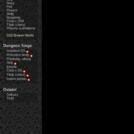
Rasy
Peti
Powers
Skilly
Reagenty
Čísla v DSII
Tituly (class)
Přípony a předpony
DS2:Broken World
Dungeon Siege
Instalace DS
Průvodce úkoly
Předměty, efekty
Sety
Kouzla
Čísla v DS
Tituly (class)
Import postav
Ostatní
Odkazy
Tiráž