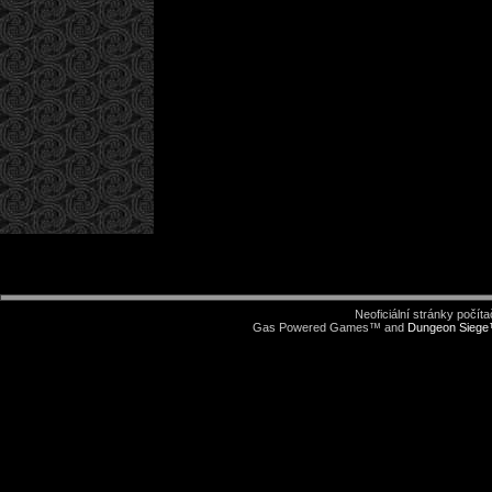
Neoficiální stránky počí
Gas Powered Games™ and
Dungeon Sieg