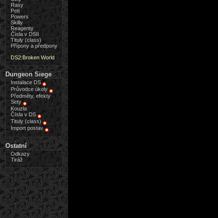
Rasy
Peti
Powers
Skilly
Reagenty
Čísla v DSII
Tituly (class)
Přípony a předpony
DS2:Broken World
Dungeon Siege
Instalace DS
Průvodce úkoly
Předměty, efekty
Sety
Kouzla
Čísla v DS
Tituly (class)
Import postav
Ostatní
Odkazy
Tiráž