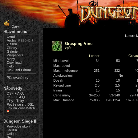
Dary
Hlavní menu
Nature 
Úvod
Archiv
RSS 0.92
?
Grasping Vine
Z tisku
Články
zpět
Galerie
Wallpapers
Lesser
Great
Mapy
Min. Level
34
53
Download
Max. Level
-
-
Help
Diskusní Fórum
Max. Inteligence
251
332
4
Autokouzlení
Ne
Plánované hry
Dosah
10
10
Reload time
2.5
2.5
2
Nápovědy
trvání
15
15
DS - F.A.Q.
Cena many
34-258
53-340
72-4
DS2 - F.A.Q.
Max. Damage
75-835
120-1254
167-16
Tipy - Triky
Potíže se sítí DS1
Jak na ZoneMatch
Dungeon Siege II
Průvodce úkoly
Kouzla
Unique
Sety