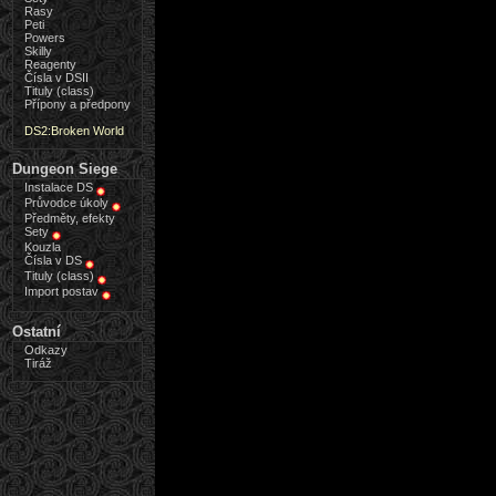
Rasy
Peti
Powers
Skilly
Reagenty
Čísla v DSII
Tituly (class)
Přípony a předpony
DS2:Broken World
Dungeon Siege
Instalace DS
Průvodce úkoly
Předměty, efekty
Sety
Kouzla
Čísla v DS
Tituly (class)
Import postav
Ostatní
Odkazy
Tiráž