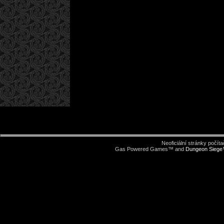
Neoficiální stránky počí
Gas Powered Games™ and
Dungeon Sieg