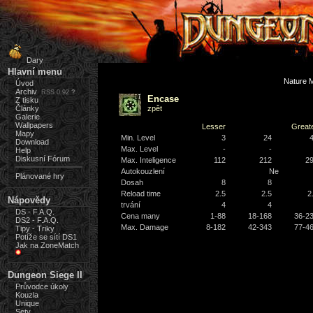
Dary
Hlavní menu
Nature 
Úvod
Archiv
RSS 0.92
?
Encase
Z tisku
Články
zpět
Galerie
Wallpapers
Lesser
Great
Mapy
Min. Level
3
24
Download
Max. Level
-
-
Help
Diskusní Fórum
Max. Inteligence
112
212
2
Autokouzlení
Ne
Plánované hry
Dosah
8
8
Reload time
2.5
2.5
2
Nápovědy
trvání
4
4
DS - F.A.Q.
Cena many
1-88
18-168
36-2
DS2 - F.A.Q.
Max. Damage
8-182
42-343
77-4
Tipy - Triky
Potíže se sítí DS1
Jak na ZoneMatch
Dungeon Siege II
Průvodce úkoly
Kouzla
Unique
Sety