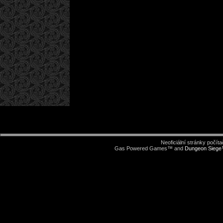
Neoficiální stránky počí
Gas Powered Games™ and
Dungeon Sieg