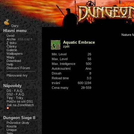
Dary
Hlavní menu
Nature 
Úvod
Archiv
RSS 0.92
?
Aquatic Embrace
Z tisku
Články
zpět
Galerie
Wallpapers
Min. Level
26
Mapy
Max. Level
56
Download
Max. Inteligence
500
Help
Diskusní Fórum
Autokouzlení
Ano
Dosah
8
Plánované hry
Reload time
3.0
trvání
600-1194
Nápovědy
Cena many
28-559
DS - F.A.Q.
DS2 - F.A.Q.
Tipy - Triky
Potíže se sítí DS1
Jak na ZoneMatch
Dungeon Siege II
Průvodce úkoly
Kouzla
Unique
Sety