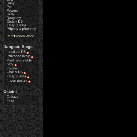
Rasy
Peti
Powers
Skilly
Reagenty
Čísla v DSII
Tituly (class)
Přípony a předpony
DS2:Broken World
Dungeon Siege
Instalace DS
Průvodce úkoly
Předměty, efekty
Sety
Kouzla
Čísla v DS
Tituly (class)
Import postav
Ostatní
Odkazy
Tiráž