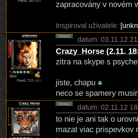
Postů: 183
(492)
zapracovány v novém w
Inspiroval uživatele:
[unk
unknown
Kontext
datum: 03.11.12 21
Crazy_Horse (2.11. 18
zitra na skype s psych
Mistr
jiste, chapu
Postů: 713
(1007)
neco se spamery musime
Crazy_Horse
Kontext
datum: 02.11.12 18
to nie je ani tak o uro
mazat viac prispevkov n