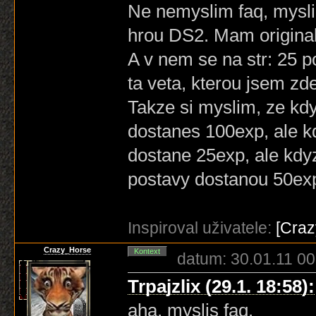
Ne nemyslim faq, mysli
hrou DS2. Mam origina
A v nem se na str: 25 
ta veta, kterou jsem zd
Takze si myslim, ze kdy
dostanes 100exp, ale k
dostane 25exp, ale kdyz
postavy dostanou 50exp
Inspiroval uživatele:
[Cra
Crazy_Horse
Kontext
datum: 30.01.11 00
Trpajzlix (29.1. 18:58):
aha, myslis faq.