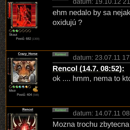
datum: 19.10.12 21
ehm nedalo by sa nejak
oxidujú ?
Skaut
Postů: 682
(1300)
Crazy_Horse
Kontext
datum: 23.07.11 17
Rencol (14.7. 08:52):
ok .... hmm, nema to kt
Mistr
Postů: 404
(546)
Rencol
Kontext
datum: 14.07.11 08
Mozna trochu zbytecna 