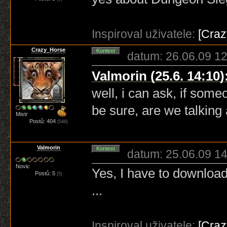
Inspiroval uživatele:
[Cra
Crazy_Horse
Kontext
datum: 26.06.09 12
Valmorin (25.6. 14:10)
well, i can ask, if som
be sure, are we talking
Mistr
Postů: 404
(546)
Valmorin
Kontext
datum: 25.06.09 14
Novic
Yes, I have to download 
Postů: 5
(5)
...
Inspiroval uživatele:
[Cra