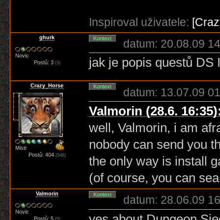
Inspiroval uživatele:
[Cra
ghurk
Kontext
datum: 20.08.09 14
Novic
jak je popis questů DS 
Postů: 3
(3)
Crazy_Horse
Kontext
datum: 13.07.09 01
Valmorin (28.6. 16:35)
well, Valmorin, i am af
nobody can send you the
Mistr
Postů: 404
(546)
the only way is install 
(of course, you can sea
Valmorin
Kontext
datum: 28.06.09 16
Novic
yes about Dungeon Sie
Postů: 5
(5)