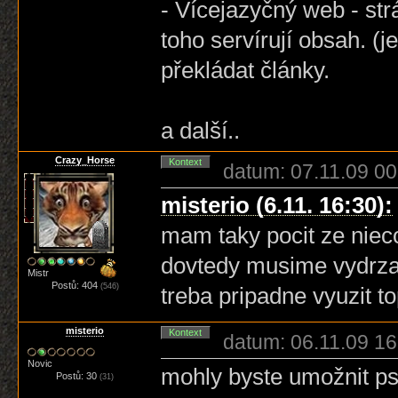
- Vícejazyčný web - str
toho servírují obsah. (
překládat články.
a další..
Crazy_Horse
Kontext
datum: 07.11.09 00
misterio (6.11. 16:30):
mam taky pocit ze niec
dovtedy musime vydrza
Mistr
Postů: 404
(546)
treba pripadne vyuzit to
misterio
Kontext
datum: 06.11.09 16
Novic
mohly byste umožnit p
Postů: 30
(31)