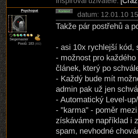
Inspiroval uživatele:
[Cra
Psychopat
Kontext
datum: 12.01.10 15
Takže pár postřehů a 
Siegemaster
Postů: 183
(492)
- asi 10x rychlejší kód
- možnost pro každého 
článek, který po schvál
- Každý bude mít možnos
admin pak už jen schvá
- Automatický Level-up
- "karma" - poměr mezi
získáváme například i 
spam, nevhodné chování