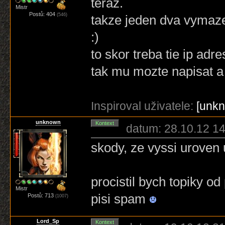
teraz.
Mistr
Postů: 404
(546)
takze jeden dva vymaze
:)
to skor treba tie ip adr
tak mu mozte napisat a 
Inspiroval uživatele:
[unk
unknown
Kontext
datum: 28.10.12 14
skody, ze vyssi uroven
procistil bych topiky o
Mistr
pisi spam
Postů: 713
(1007)
Lord_Sp
Kontext