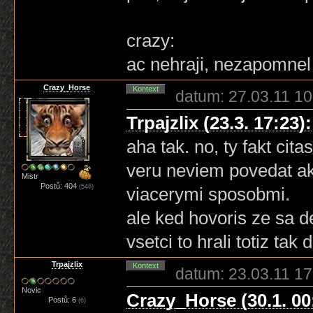
crazy:
ac nehraji, nezapomnel
Crazy_Horse
Kontext
datum: 27.03.11 10
Trpajzlix (23.3. 17:23):
aha tak. no, ty fakt ci
veru neviem povedat ako 
Mistr
Postů: 404
(546)
viacerymi sposobmi.
ale ked hovoris ze sa d
vsetci to hrali totiz ta
Trpajzlix
Kontext
datum: 23.03.11 17
Novic
Crazy_Horse (30.1. 00
Postů: 6
(6)