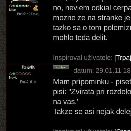
no, neviem odkial cerpal
Mistr
Postů: 404
(546)
mozne ze na stranke je t
tazko sa o tom polemiz
mohlo teda delit.
Inspiroval uživatele:
[Trpaj
Trpajzlix
Kontext
datum: 29.01.11 18
Novic
Mam pripominku - pisete
Postů: 6
(6)
pisi: "Zvirata pri rozde
na vas."
Takze se asi nejak dele