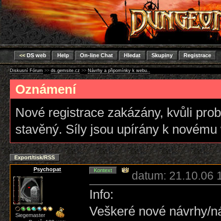
<<
DS web
Help
On-line Chat
Hledat
Skupiny
Registrace
Diskusní Fórum
>>
ds.gemsite.cz
>>
Návrhy a připomínky k webu..
Oznámení
Nové registrace zakázány, kvůli pro
stavěný. Síly jsou upírány k novému
Export/tisk/RSS
Psychopat
Kontext
datum: 21.10.06 
Info:
Veškeré nové návrhy/ná
Siegemaster