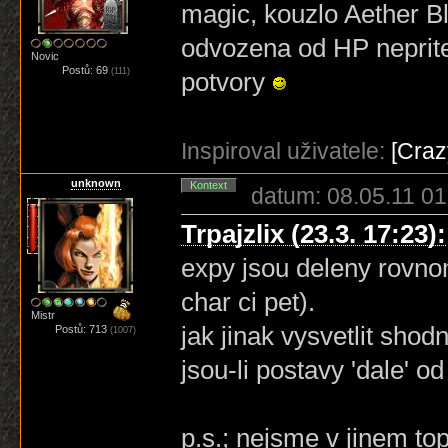
magic, kouzlo Aether Bl
odvozena od HP nepritel
Novic
Postů: 69
(111)
potvory
Inspiroval uživatele:
[Cra
unknown
Kontext
datum: 08.05.11 01
Trpajzlix (23.3. 17:23):
expy jsou deleny rovno
char ci pet).
Mistr
jak jinak vysvetlit shod
Postů: 713
(1007)
jsou-li postavy 'dale' od
p.s.; nejsme v jinem to