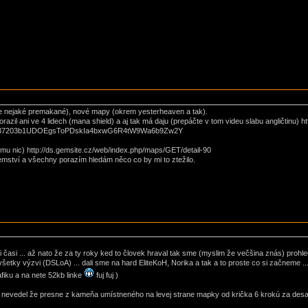
ie nejaké premakané), nové mapy (okrem yesterheaven a tak).
orazil ani ve 4 lidech (mana shield) a aj tak má daju (prepáčte v tom videu slabu angličtinu)
t=C37203b1UDOEgsToPDskIa4bxwG6R4tW9Wa6b9Zw2Y
tomu nic) http://ds.gemsite.cz/web/index.php/maps/GET/detail-90
emství a všechny porazím hledám něco co by mi to ztežilo.
byli časi ... až nato že za ty roky ked to človek hraval tak sme (myslim že večšina znás) prohl
šetky výzvi (DSLoA) ... dali sme na hard EliteKoH, Norika a tak a to proste co si začneme ...
fiku a na nete 52kb linke
fuj fuj )
ch nevedel že presne z kameňa umístneného na levej strane mapky od krička 6 krokú za des