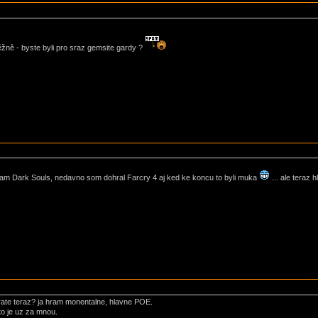
ěžně - byste byli pro sraz gemsite gardy ?
am Dark Souls, nedavno som dohral Farcry 4 aj ked ke koncu to byli muka
... ale teraz 
hrate teraz? ja hram monentalne, hlavne POE.
to je uz za mnou.