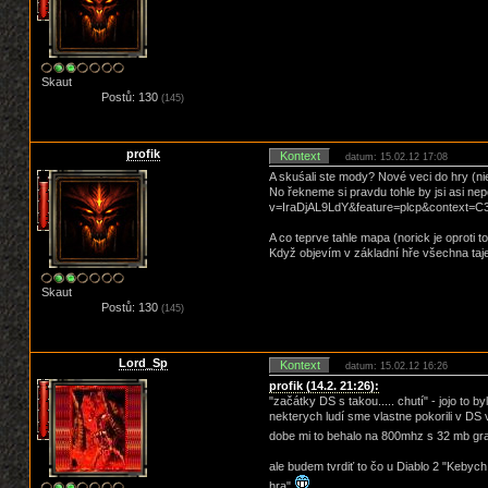
Skaut
Postů: 130
(145)
profik
Kontext
datum: 15.02.12 17:08
A skuśali ste mody? Nové veci do hry (n
No řekneme si pravdu tohle by jsi asi nep
v=IraDjAL9LdY&feature=plcp&contex
A co teprve tahle mapa (norick je oproti 
Když objevím v základní hře všechna taj
Skaut
Postů: 130
(145)
Lord_Sp
Kontext
datum: 15.02.12 16:26
profik (14.2. 21:26):
"začátky DS s takou..... chutí" - jojo to 
nekterych ludí sme vlastne pokorili v DS v
dobe mi to behalo na 800mhz s 32 mb gra
ale budem tvrdiť to čo u Diablo 2 "Keby
hra"