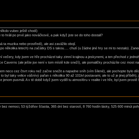
u někdo vubec ještě chodí)
 to hráli po prvé jako nováčkové, a pak když jste se do toho dostali?
 ta muzika nebo prostředí), ale asi zavážilo obojí.
 po několika letech) na začátky DS s takou..... chutí (u žádne jiné hry se mi to nestalo). Z
 večery, kdy jsem ve hře procházel taky zimní krajinou a jeskynemi, a ten přechod z jedno
ce Caverns (ale ješte jse není v tom místě kde sneží), ale pomaličky procházíte cez most nad
sem neco cez čtvrt roku než začne snežit a napadne sníh (vím šílené), ale pochopte bylo děc
ě to byl taky velice vášnívý pařan s několika 90 až 101lvl postavami, ale to už je jinej příb
e jenom pusmál. A v té době když jsem vyděl tu atmosféru v realite i ve hře, byl jsem prostě 
z nemoci, 53 týždňov šťastia, 365 dní bez starostí, 8 760 hodín lásky, 525 600 minút poho