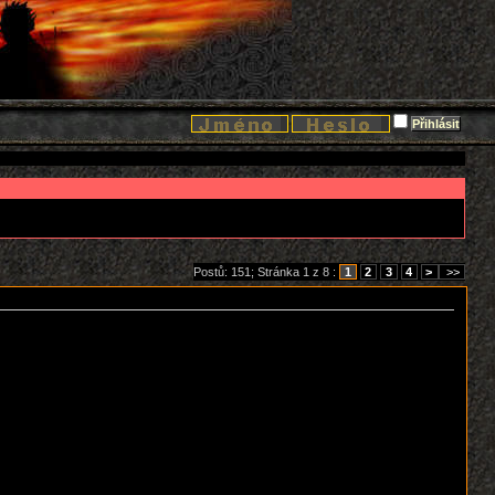
Postů: 151; Stránka 1 z 8 :
1
2
3
4
>
>>