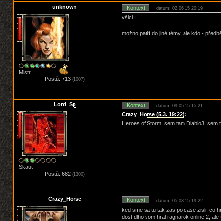
unknown
Kontext
datum: 02.06.15 20:19
všici :
možno patří do jiné témy, ale kdo - předb
Mistr
Postů: 713
(1007)
Lord_Sp
Kontext
datum: 09.05.15 15:21
Crazy_Horse (5.3. 19:22):
Heroes of Storm, sem tam Diablo3, sem t
Skaut
Postů: 682
(1300)
Crazy_Horse
Kontext
datum: 05.03.15 19:22
ked sme sa tu tak zas po case zisli. co 
dost dlho som hral ragnarok online 2, ale 