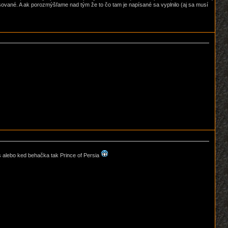
 opisované. A ak porozmýšľame nad tým že to čo tam je napísané sa vyplnilo (aj sa musí
ls alebo ked behačka tak Prince of Persia