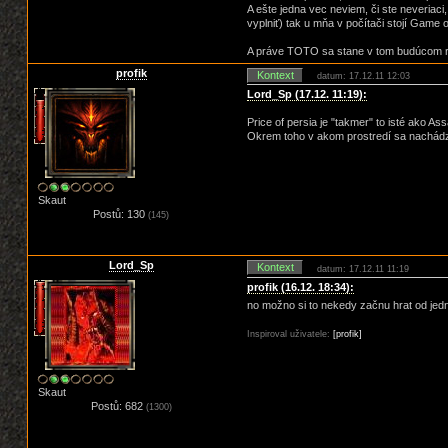
A ešte jedna vec neviem, či ste neveriaci,
vyplniť) tak u mňa v počítači stojí Game 
A práve TOTO sa stane v tom budúcom rok
profik
Kontext
datum: 17.12.11 12:03
Lord_Sp (17.12. 11:19):
Price of persia je "takmer" to isté ako As
Okrem toho v akom prostredí sa nachádzaš
Skaut
Postů: 130
(145)
Lord_Sp
Kontext
datum: 17.12.11 11:19
profik (16.12. 18:34):
no možno si to nekedy začnu hrat od jedn
Inspiroval uživatele:
[profik]
Skaut
Postů: 682
(1300)