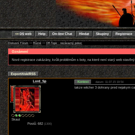
<<
DS web
Help
On-line Chat
Hledat
Skupiny
Registrace
Diskusní Fórum
>>
Různé
>>
Off-Topic : nezávazný pokec
Oznámení
Nové registrace zakázány, kvůli problémům s boty, na které není starý web stavěný
Export/tisk/RSS
Lord_Sp
Kontext
datum: 11.07.15 19:54
takze witcher 3 dohrany pred nejakym cas
Skaut
Postů: 682
(1300)