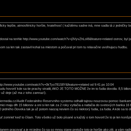
icky lepšie, atmosféricky horšie, hrateľnosť ( každému sadne iná, mne sadla tá z jedničky bo
e dostal na tenhle http://www.youtube.com/watch?v=j3VyvZhLoI8&feature=related ostrov, byl
som sa len tak zastavil kohal sa miestom a počuval pri tom tu relaxačne uvoľnujucu hudbu.
tp://www.youtube.com/watch?v=0kTyo781S8Y&feature=related od 9:41 po 10:04
du hovoriť kde sa tie prachy stratili, AKO JE TOTO MOŽNE že im to ľudia dovolia. 8,5 biliona
e už deje (až ma z toho zamrazí).
utsidermedia.cz/Audit-Federalniho-Reservniho-systemu-odhalil-tajnou-nouzovou-pomoc-bankam
ci maju dlh 15 bilionov a oni si len tak za 2 roky vytlačia a natlačia do svetových banka 16 b
jedného človeka tak ja už potom naozaj neviem čo sú niektorý ľudia, za ľudia. A kde sa to 
 zomrieť keď to čítam. Toto všetko už bolo písané a každý o tom hovoril že to je len konšpi
nem pracovať a je mi jedno čo sa so mnou stane pretože toto je horšie ako zlé, a vám radím to