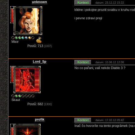
unknown
Kontext
datum: 23.12.12 15:22
klidne i pokojne proziti svatku v kruhu
i pevne zdravi preji
Mistr
Postů: 713
(1007)
Lord_Sp
Kontext
datum: 10.06.12 12:08
No co pařani, valí nekdo Diablo 3 ?
Skaut
Postů: 682
(1300)
profik
Kontext
datum: 17.02.12 05:42
Inač čo hovoríte na tento prográmek (n