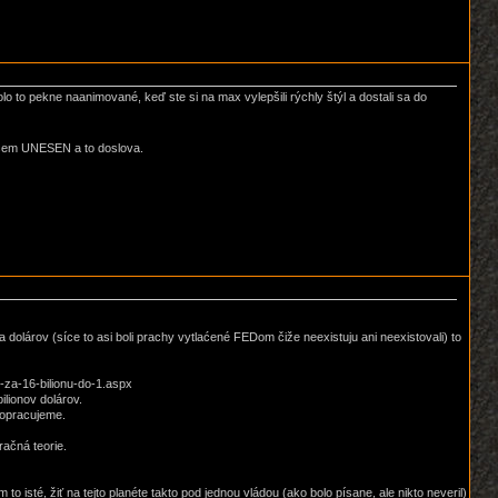
lo to pekne naanimované, keď ste si na max vylepšili rýchly štýl a dostali sa do
 jsem UNESEN a to doslova.
 dolárov (síce to asi boli prachy vytlaćené FEDom čiže neexistuju ani neexistovali) to
-za-16-bilionu-do-1.aspx
ilionov dolárov.
dopracujeme.
račná teorie.
 isté, žiť na tejto planéte takto pod jednou vládou (ako bolo písane, ale nikto neveril)