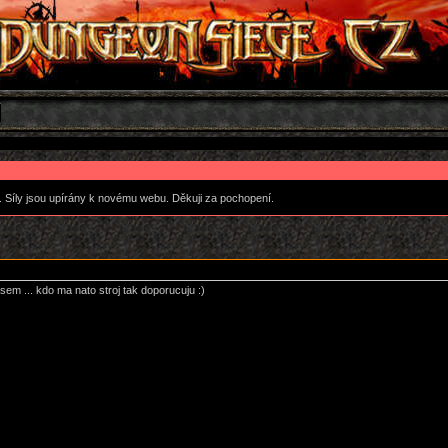
. Síly jsou upírány k novému webu. Děkuji za pochopení.
em ... kdo ma nato stroj tak doporucuju :)