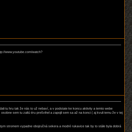
 http://www.youtube.com/watch?
edali tu hru tak že nás to už nebaví, a v podstate ke koncu aktivity a temto webe
 osobne sem tu zaltú éru prešvihel a zapojil sem sa až na konci ( aj kvuli temu že v tej
atym stromem vypadne obojručná sekera a modré rukavice tak by to stále byla dobrá