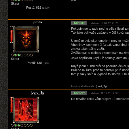
Skaut
Postů: 682
(1300)
profik
Kontext
datum: 14.02.12 21:26
Pokusím se to tady trochu oživit (jestli t
Tak jaké byli vaše zaćátky v DS když jste
U mně to bylo skor emotivní (nevím možná
Víte nikdy jsem nehrál (a pak vzpomínal i
znova také reálne zažít.
Zvlášte pak s oblíbou vzpomínam na zimní
Jako například když už pomaly jdete do I
Skaut
Postů: 130
(145)
Když jsem tu hru hrál na podruhé čekal j
Brácha mi říkal proč to nehraju (v té dob
tam je taky sníh a vypadá to skvěle. On s
Inspiroval uživatele:
[Lord_Sp]
Lord_Sp
Kontext
datum: 31.12.11 12:36
Do nového roku Vám prajem 12 mesiacov be