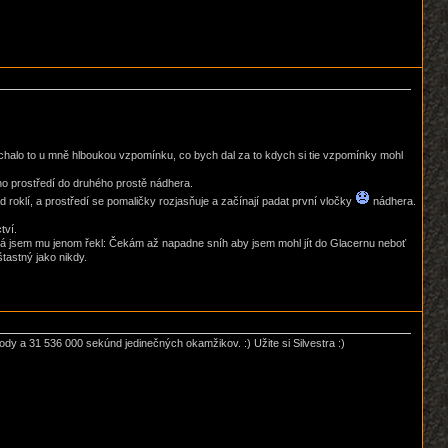
anechalo to u mně hlboukou vzpomínku, co bych dal za to kdych si tie vzpomínky mohl
ho prostředí do druhého prostě nádhera.
 roklí, a prostředí se pomaličky rozjasňuje a začínají padat první vločky
nádhera.
tví.
ěh), já jsem mu jenom řekl: Čekám až napadne sníh aby jsem mohl jít do Glacernu neboť
štastný jako nikdy.
dy a 31 536 000 sekúnd jedinečných okamžikov. :) Užite si Silvestra :)