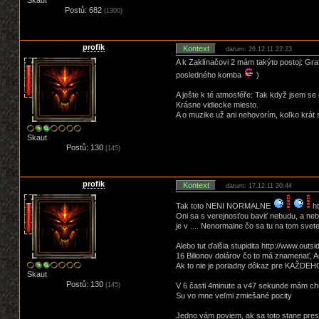
Skaut
Postů: 682
(1300)
profik
Kontext
datum: 26.12.11 22:23
A k Zaklínačovi 2 mám takýto postoj: Graf
posledného komba
)
A ješte k té atmosféře: Tak když jsem s
Krásne vidiecke miesto.
A o muzike už ani nehovorím, koľko krát 
Skaut
Postů: 130
(145)
profik
Kontext
datum: 17.12.11 20:44
Tak toto NENI NORMALNE
ht
Oni sa s verejnosťou baviť nebudu, a nebu
je v .... Nenormalne čo sa tu na tom svet
Alebo tut ďalšia stupidita http://www.o
16 Bilionov dolárov čo to má znamenať, Ami
Ak to nie je poriadny dôkaz pre KAŽDEHO 
Skaut
Postů: 130
V 6 časti 4minute a v47 sekunde mám chuť
(145)
Su vo mne veľmi zmiešané pocity
Jedno vám poviem, ak sa toto stane presta