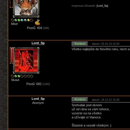
Inspiroval uživatele:
[Lord_Sp]
Mistr
Postů: 404
(546)
Lord_Sp
Kontext
datum: 01.01.13 12:24
Všetko najlepšie do Nového roku, nech sa
Skaut
Postů: 682
(1300)
Lord_Sp
Kontext
datum: 24.12.12 15:26
Anonym
Snehuliak pod oknom
už od rána sa vám rehoce,
vyserte sa na všetko
a užívajte si Vianoce.
Šťastné a veselé všetkým :)