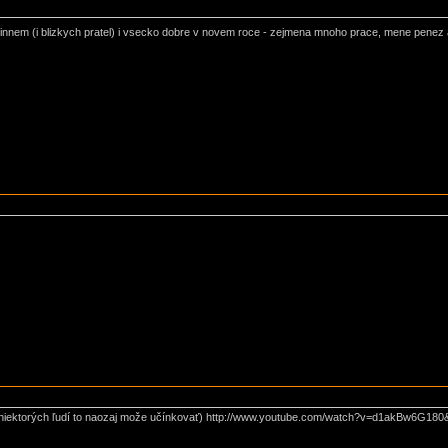
 rodinnem (i blizkych pratel) i vsecko dobre v novem roce - zejmena mnoho prace, mene pene
a niektorých ľudí to naozaj može učínkovať) http://www.youtube.com/watch?v=d1akBw6G180&