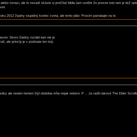
 alebo veriaci, ale to nevadí skúste si prečítať bibliu tam uvidíte že presne toto tam je tiež
over.
u 2012 žiadny stupidný koniec sveta, ale tento plán. Prosím pamätajte na to.
sassin. Skoro žiadny rozdiel tam nie je.
, ale princíp je v podstate ten istý.
otky ale newim henten štýl obdobia mňa nejak nebere :P ... Ja radši takové The Elder Scrol