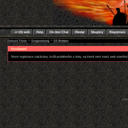
<<
DS web
Help
On-line Chat
Hledat
Skupiny
Registrace
Diskusní Fórum
>>
Dungeoneering
>>
DS Modders
Oznámení
Nové registrace zakázány, kvůli problémům s boty, na které není starý web stavěný
Zobra