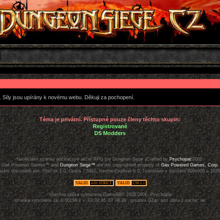
. Síly jsou upírány k novému webu. Děkuji za pochopení.
Téma je privátní. Přístupné pouze členy těchto skupin:
Registrované
DS Modders
Neoficiální stránky počítačové akční RPG hry Dungeon Siege (Crafted by
Psychopat
)2006.
Gas Powered Games™ and
Dungeon Siege™
are the copyrighted property of
Gas Powered Games, Corp.
zení testováno pro: FireFox 1.0, Opera 7.54u2, InternetExplorer 6.0; Testováno v rozlišení 800x600 a 102
VALID
4.01 STRICT
VALID
CSS 2.1
Všechna práva vyhrazena GameBB© 2005-2006, Psychopat
stranka vytvorena za: 0.00196 s v: 07:32:46, 07.08.26 , pouziva GZip: ano ,data z cache: ne