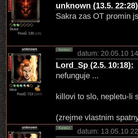
unknown (13.5. 22:28)
Sakra zas OT promin js
Skaut
Postů: 130
(145)
unknown
Kontext
datum: 20.05.10 14
Lord_Sp (2.5. 10:18):
nefunguje ...
Mistr
killovi to slo, nepletu-li 
Postů: 713
(1007)
(zrejme vlastnim spatny
unknown
Kontext
datum: 13.05.10 22