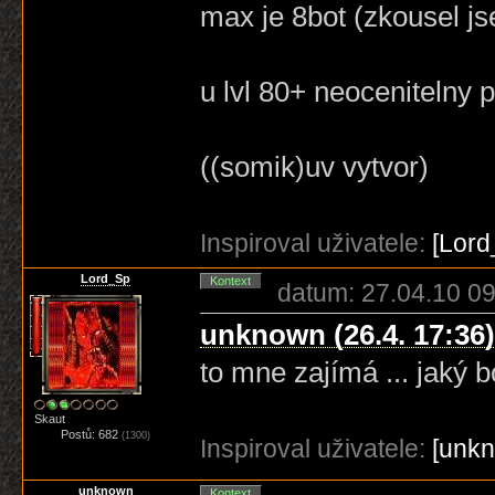
max je 8bot (zkousel j
u lvl 80+ neocenitelny 
((somik)uv vytvor)
Inspiroval uživatele:
[Lord
Lord_Sp
Kontext
datum: 27.04.10 09
unknown (26.4. 17:36)
to mne zajímá ... jaký bo
Skaut
Postů: 682
(1300)
Inspiroval uživatele:
[unk
unknown
Kontext