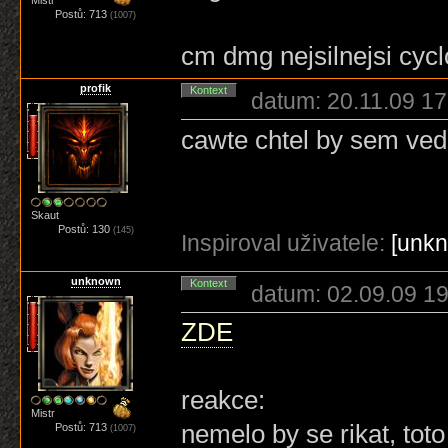
Mistr
Postů: 713
(1007)
cm dmg nejsilnejsi cyclo
profik
Kontext
datum: 20.11.09 17
cawte chtel by sem vede
Skaut
Postů: 130
(145)
Inspiroval uživatele:
[unk
unknown
Kontext
datum: 02.09.09 19
ZDE
reakce:
Mistr
nemelo by se rikat, toto 
Postů: 713
(1007)