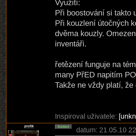
Využití:
Při boostování si takto
Při kouzlení útočných 
dvěma kouzly. Omezeni
inventáři.
řetězení funguje na té
many PřED napitím P
Takže ne vždy platí, že 
Inspiroval uživatele:
[unk
profik
Kontext
datum: 21.05.10 22