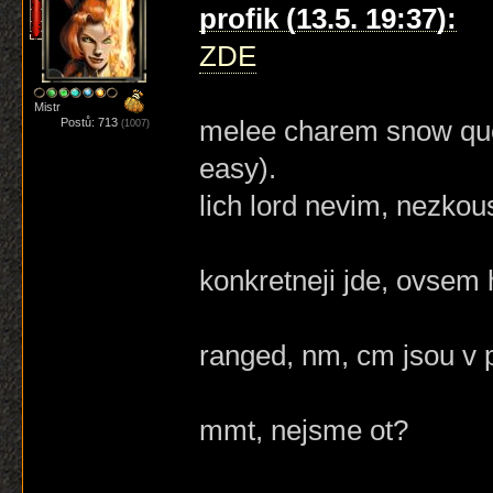
profik (13.5. 19:37):
ZDE
Mistr
melee charem snow que
Postů: 713
(1007)
easy).
lich lord nevim, nezkou
konkretneji jde, ovsem hr
ranged, nm, cm jsou v 
mmt, nejsme ot?