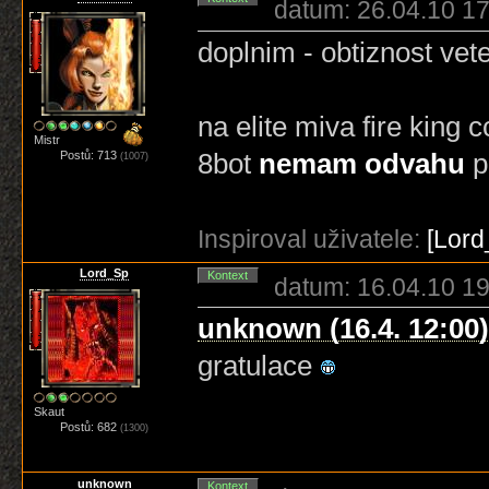
datum: 26.04.10 17
doplnim - obtiznost vet
na elite miva fire king 
Mistr
8bot
nemam odvahu
p
Postů: 713
(1007)
Inspiroval uživatele:
[Lord
Lord_Sp
Kontext
datum: 16.04.10 19
unknown (16.4. 12:00)
gratulace
Skaut
Postů: 682
(1300)
unknown
Kontext