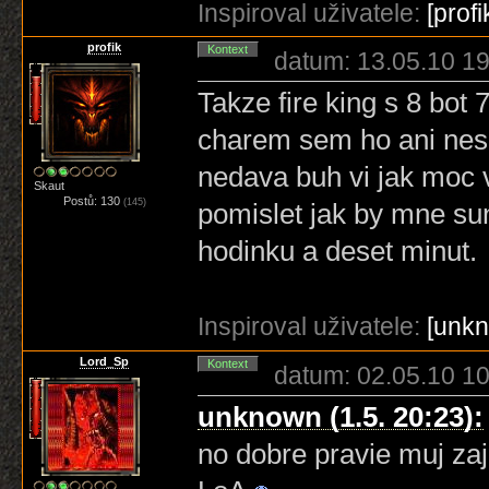
Inspiroval uživatele:
[profi
profik
Kontext
datum: 13.05.10 19
Takze fire king s 8 bot
charem sem ho ani nese
nedava buh vi jak moc 
Skaut
Postů: 130
(145)
pomislet jak by mne su
hodinku a deset minut.
Inspiroval uživatele:
[unk
Lord_Sp
Kontext
datum: 02.05.10 10
unknown (1.5. 20:23):
no dobre pravie muj z