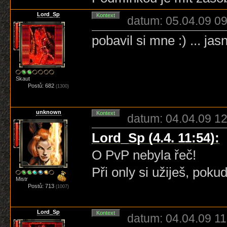
Lord_Sp
Kontext
datum: 05.04.09 09
pobavil si mne :) ... jas
Skaut
Postů: 682
(1300)
unknown
Kontext
datum: 04.04.09 12
Lord_Sp (4.4. 11:54):
O PvP nebyla řeč!
Při only si užiješ, pokud
Mistr
Postů: 713
(1007)
Lord_Sp
Kontext
datum: 04.04.09 11