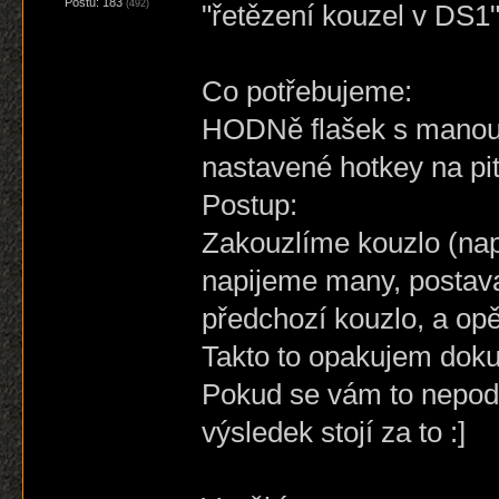
Postů: 183
(492)
"řetězení kouzel v DS1
Co potřebujeme:
HODNě flašek s manou,
nastavené hotkey na pit
Postup:
Zakouzlíme kouzlo (např
napijeme many, postava
předchozí kouzlo, a opě
Takto to opakujem dokud
Pokud se vám to nepodař
výsledek stojí za to :]