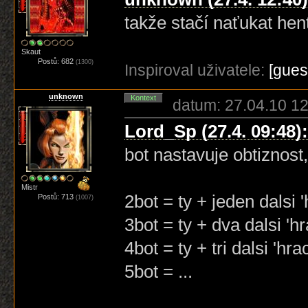
takže stačí naťukat hen
Skaut
Postů: 682
(1300)
Inspiroval uživatele:
[gue
unknown
Kontext
datum: 27.04.10 12
Lord_Sp (27.4. 09:48):
bot nastavuje obtiznost,
Mistr
2bot = ty + jeden dalsi '
Postů: 713
(1007)
3bot = ty + dva dalsi 'hra
4bot = ty + tri dalsi 'hrac
5bot = ...