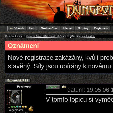
<<
DS web
Help
On-line Chat
Hledat
Skupiny
Registrace
Diskusní Fórum
>>
Dungeon Siege, DS:Legends of Arrana
>>
DS1: Kouzla a kouzlení
Oznámení
Nové registrace zakázány, kvůli pro
stavěný. Síly jsou upírány k novému
Export/tisk/RSS
Psychopat
Kontext
datum: 19.05.06 
V tomto topicu si vyměou
Siegemaster