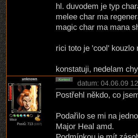
hl. duvodem je typ char
melee char ma regenera
magic char ma mana sh
rici toto je 'cool' kouzlo
konstatuji, nedelam chy
unknown
Kontext
datum: 04.06.09 12
Postřehl někdo, co jsem
Podařilo se mi na jedn
Mistr
Major Heal amd.
Postů: 713
(1007)
Podmínkou je mít záso