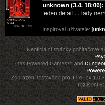
unknown (3.4. 18:06):
jeden detail ... tady n
Skaut
Postů: 682
(1300)
Inspiroval uživatele:
[unk
Neoficiální stránky počítačové 
Psy
Gas Powered Games™ and
Dungeo
Powere
Zobrazení testováno pro: FireFox 1.0, 
rozlišení 
VALID
4.01 