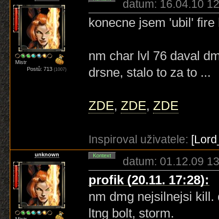
datum: 16.04.10 12
konecne jsem 'ubil' fire 
nm char lvl 76 daval dmg
Mistr
drsne, stalo to za to ...
Postů: 713
(1007)
ZDE
,
ZDE
,
ZDE
Inspiroval uživatele:
[Lord
unknown
Kontext
datum: 01.12.09 13
profik (20.11. 17:28):
nm dmg nejsilnejsi kill.
ltng bolt, storm.