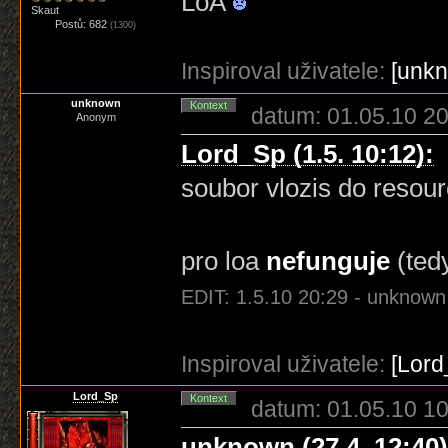
LoA
Skaut
Postů: 682
(1300)
Inspiroval uživatele:
[unk
unknown
Kontext
datum: 01.05.10 20
Anonym
Lord_Sp (1.5. 10:12):
soubor vlozis do resour
pro loa
nefunguje
(ted
EDIT: 1.5.10 20:29 - unknown
Inspiroval uživatele:
[Lord
Lord_Sp
Kontext
datum: 01.05.10 10
unknown (27.4. 12:40)