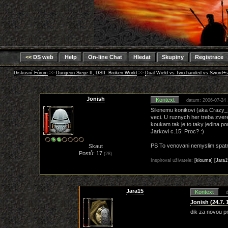
<<
DS web
Help
On-line Chat
Hledat
Skupiny
Registrace
Diskusní Fórum
>>
Dungeon Siege II, DSII: Broken World
>>
Dual Wield vs Two-handed vs Sword+s
Jonish
Kontext
datum: 2006-07-24 
Silenemu konikovi (aka Crazy_
veci. U ruznych her treba zvere
koukam tak je to taky jedina po
Jarkovi c.15: Proc? :)
PS To venovani nemyslim spatne,
Skaut
Postů: 17
(28)
Inspiroval uživatele:
[klouma]
[Jara1
Jara15
Kontext
Jonish (24.7. 
dik za novou p