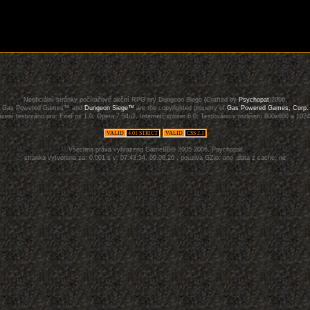
Neoficiální stránky počítačové akční RPG hry Dungeon Siege (Crafted by
Psychopat
)2006.
Gas Powered Games™ and
Dungeon Siege™
are the copyrighted property of
Gas Powered Games, Corp.
zení testováno pro: FireFox 1.0, Opera 7.54u2, InternetExplorer 6.0; Testováno v rozlišení 800x600 a 102
VALID
4.01 STRICT
VALID
CSS 2.1
Všechna práva vyhrazena GameBB© 2005-2006, Psychopat
stranka vytvorena za: 0.001 s v: 07:43:34, 09.08.26 , pouziva GZip: ano ,data z cache: ne